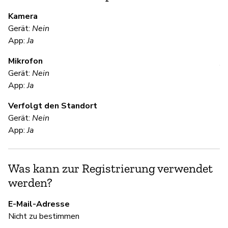
M
Kamera
Gerät:
Nein
U
App:
Ja
Mikrofon
V
Gerät:
Nein
App:
Ja
Ni
Verfolgt den Standort
We
Gerät:
Nein
en
App:
Ja
th
in
Was kann zur Registrierung verwendet
werden?
S
E-Mail-Adresse
Ni
Nicht zu bestimmen