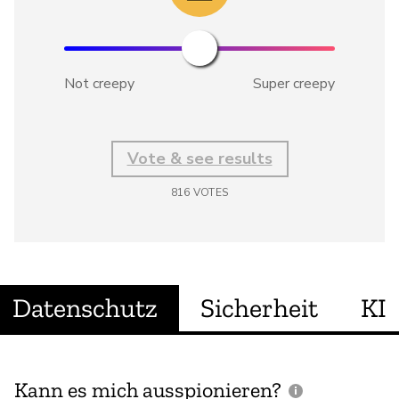
Not creepy
Super creepy
Vote & see results
816
VOTES
Datenschutz
Sicherheit
KI
Kann es mich ausspionieren?
E