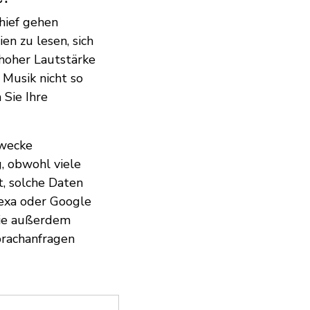
chief gehen
en zu lesen, sich
 hoher Lautstärke
 Musik nicht so
 Sie Ihre
zwecke
, obwohl viele
t, solche Daten
exa oder Google
Sie außerdem
prachanfragen