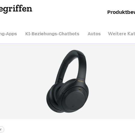
egriffen
Produktbe
Weitere Ka
ng-Apps
KI-Beziehungs-Chatbots
Autos
r