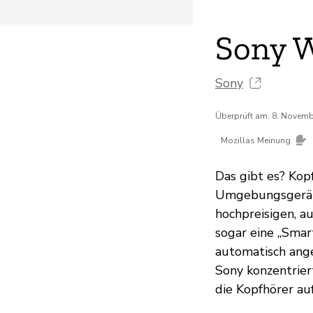
Sony 
Sony
Überprüft am: 8. Novem
Mozillas Meinung
Das gibt es? Kop
Umgebungsgeräus
hochpreisigen, a
sogar eine „Smar
automatisch ange
Sony konzentrier
die Kopfhörer auf