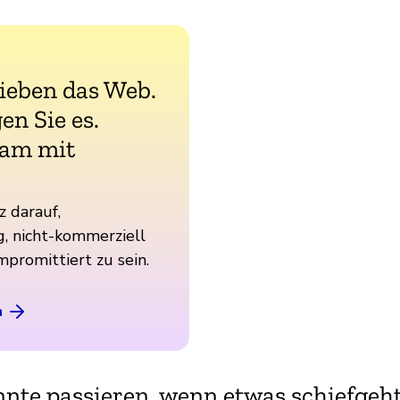
lieben das Web.
en Sie es.
am mit
z darauf,
, nicht-kommerziell
mpromittiert zu sein.
n
nte passieren, wenn etwas schiefgeh