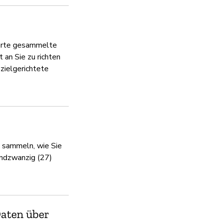
Umgang mit Schwac
Ja
erte gesammelte
an Sie zu richten
zielgerichtete
Datenschutzrichtlin
Ja
e sammeln, wie Sie
ndzwanzig (27)
Daten über