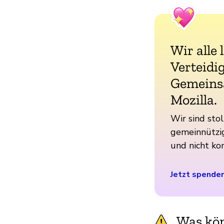
Wir alle 
Verteidig
Gemeins
Mozilla.
Wir sind stol
gemeinnützig
und nicht ko
Jetzt spende
Was kön