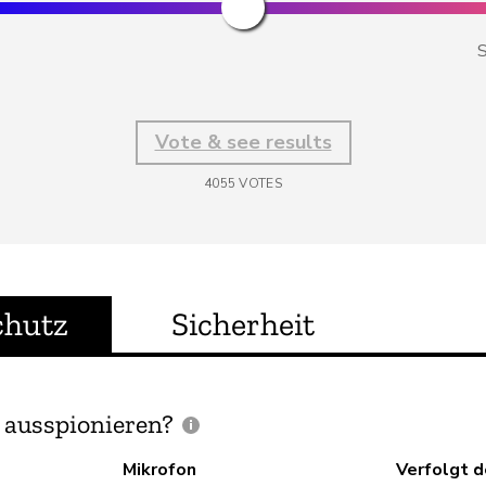
S
Vote & see results
4055
VOTES
chutz
Sicherheit
 ausspionieren?
Mikrofon
Verfolgt 