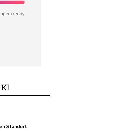
uper creepy
KI
Erfüllt dieses Produ
den Standort
Ja