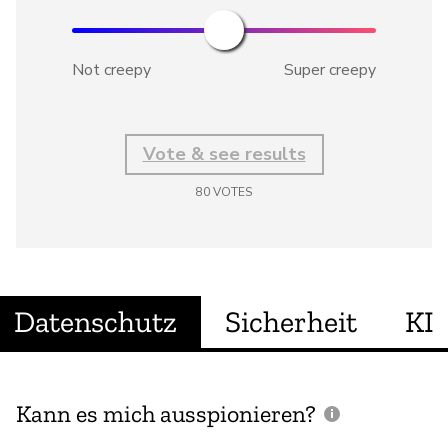
Not creepy
Super creepy
Vote & see results
80
VOTES
Datenschutz
Sicherheit
KI
Kann es mich ausspionieren?
E
M