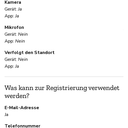
Kamera
Gerät:
Ja
Ja
App:
Ja
Mikrofon
V
Gerät:
Nein
App:
Nein
Ja
Verfolgt den Standort
Gerät:
Nein
S
App:
Ja
Ja
Was kann zur Registrierung verwendet
werden?
S
E-Mail-Adresse
Ja
Ja
Pu
Telefonnummer