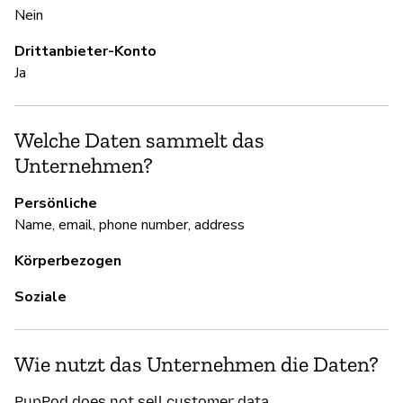
ai
Nein
Drittanbieter-Konto
U
Ja
Ja
Welche Daten sammelt das
P
Unternehmen?
vu
to
Persönliche
Name, email, phone number, address
D
Körperbezogen
Ja
Soziale
Wie nutzt das Unternehmen die Daten?
PupPod does not sell customer data.