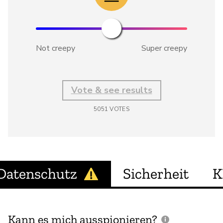
Not creepy
Super creepy
Vote & see results
5051
VOTES
Datenschutz
Sicherheit
K
Kann es mich ausspionieren?
E