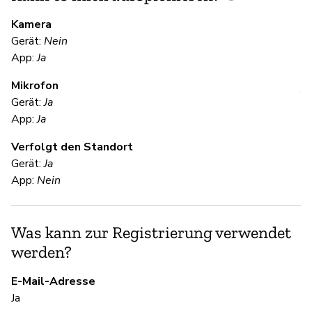
M
Kamera
Gerät:
Nein
Ja
App:
Ja
Mikrofon
V
Gerät:
Ja
App:
Ja
Ja
Verfolgt den Standort
Gerät:
Ja
S
App:
Nein
Ja
Was kann zur Registrierung verwendet
Si
werden?
Ne
Mö
E-Mail-Adresse
ei
Ja