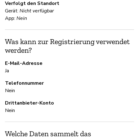
Verfolgt den Standort
Ni
Gerät:
Nicht verfügbar
App:
Nein
S
Was kann zur Registrierung verwendet
Ne
werden?
Wi
E-Mail-Adresse
Ja
S
Telefonnummer
Ja
Nein
Drittanbieter-Konto
Nein
U
Ja
Welche Daten sammelt das