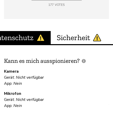
177
VOTES
tenschutz
Sicherheit
Kann es mich ausspionieren?
E
M
Kamera
Gerät:
Nicht verfügbar
App:
Nein
Ne
Mikrofon
Gerät:
Nicht verfügbar
V
App:
Nein