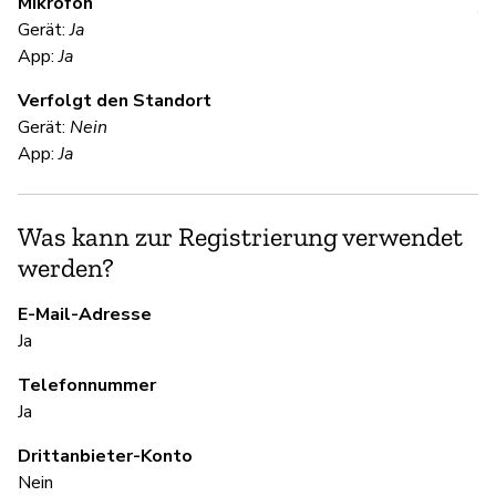
Mikrofon
V
Gerät:
Ja
App:
Ja
Ja
Verfolgt den Standort
Gerät:
Nein
S
App:
Ja
Ni
Was kann zur Registrierung verwendet
Bl
werden?
E-Mail-Adresse
S
Ja
Ja
Telefonnummer
Ja
U
Drittanbieter-Konto
Nein