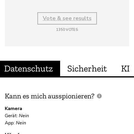
Vote & see results
1350
VOTES
Datenschutz
Sicherheit
KI
Kann es mich ausspionieren?
E
M
Kamera
Gerät:
Nein
Ja
App:
Nein