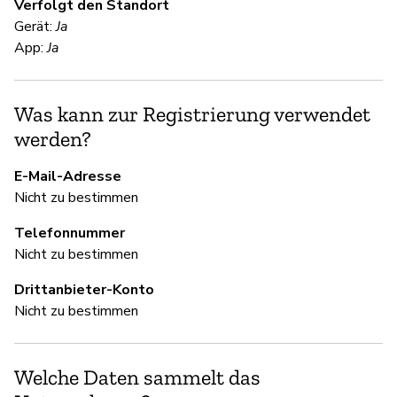
Verfolgt den Standort
Gerät:
Ja
S
App:
Ja
Ni
Was kann zur Registrierung verwendet
werden?
S
E-Mail-Adresse
Ja
Nicht zu bestimmen
Telefonnummer
U
Nicht zu bestimmen
Ja
Drittanbieter-Konto
Nicht zu bestimmen
D
Welche Daten sammelt das
Ja