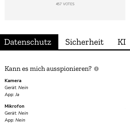
457
VOTES
Datenschutz
Sicherheit
KI
Kann es mich ausspionieren?
E
M
Kamera
Gerät:
Nein
U
App:
Ja
Mikrofon
V
Gerät:
Nein
App:
Nein
Ni