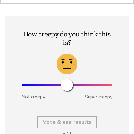
How creepy do you think this
is?
Not creepy
Super creepy
Vote & see results
3
VOTES