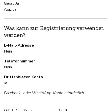
Gerät:
Ja
Wh
App:
Ja
un
de
od
Was kann zur Registrierung verwendet
In
werden?
E-Mail-Adresse
S
Nein
Ja
Telefonnummer
Nein
Fü
Fa
Drittanbieter-Konto
ha
Ja
ei
Facebook- oder WhatsApp-Konto erforderlich
S