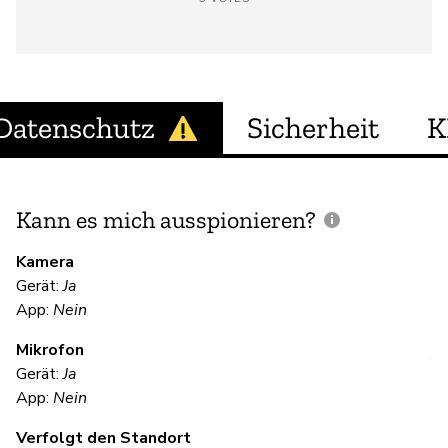
Datenschutz
Sicherheit
K
Kann es mich ausspionieren?
E
M
Kamera
Gerät:
Ja
Ja
App:
Nein
Mikrofon
V
Gerät:
Ja
App:
Nein
Ja
Verfolgt den Standort
Vi