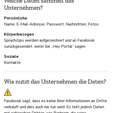
Welche Daten sammelt das
Ja
Unternehmen?
Au
Persönliche
Name, E-Mail-Adresse, Passwort, Nachrichten, Fotos
U
Körperbezogen
Sprachclips werden aufgezeichnet und an Facebook
Ja
zurückgesendet, wenn Sie „Hey Portal“ sagen.
Fa
Soziale
Kontakte
D
Wie nutzt das Unternehmen die Daten?
Ja
Facebook sagt, dass es keine Ihrer Informationen an Dritte
verkauft und dies auch nie tun wird. Es teilt jedoch Daten
mit zahlreichen Dritten, wie Partnern, die seine