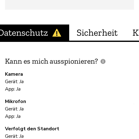
Datenschutz
Sicherheit
K
Kann es mich ausspionieren?
E
M
Kamera
Gerät:
Ja
Ja
App:
Ja
Mikrofon
V
Gerät:
Ja
App:
Ja
Ja
Verfolgt den Standort
Gerät:
Ja