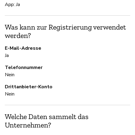
S
App:
Ja
Ja
Was kann zur Registrierung verwendet
werden?
S
E-Mail-Adresse
Ja
Ja
Telefonnummer
U
Nein
Ja
Drittanbieter-Konto
Nein
D
Welche Daten sammelt das
Ja
Unternehmen?