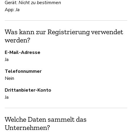
Gerät:
Nicht zu bestimmen
S
App:
Ja
Ja
Was kann zur Registrierung verwendet
werden?
S
E-Mail-Adresse
Ja
Ja
Telefonnummer
U
Nein
Ja
Drittanbieter-Konto
Ja
D
Welche Daten sammelt das
Ja
Unternehmen?