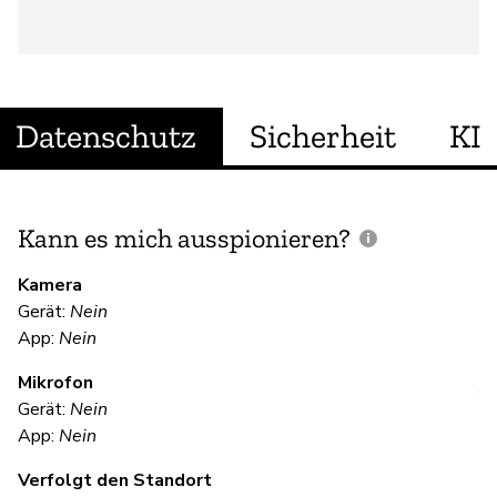
Datenschutz
Sicherheit
KI
Kann es mich ausspionieren?
E
M
Kamera
Gerät:
Nein
Ja
App:
Nein
Mikrofon
V
Gerät:
Nein
App:
Nein
Ja
Verfolgt den Standort