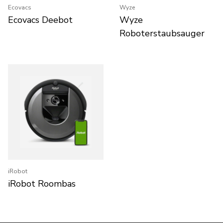
Ecovacs
Wyze
Ecovacs Deebot
Wyze
Roboterstaubsauger
iRobot
iRobot Roombas