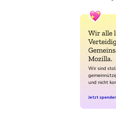
Wir alle 
Verteidig
Gemeins
Mozilla.
Wir sind stol
gemeinnützig
und nicht ko
Jetzt spende