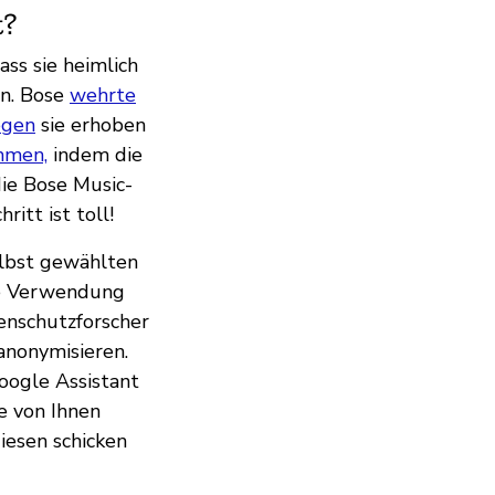
t?
ss sie heimlich
en. Bose
wehrte
egen
sie erhoben
mmen,
indem die
die Bose Music-
itt ist toll!
elbst gewählten
se Verwendung
enschutzforscher
eanonymisieren.
oogle Assistant
e von Ihnen
iesen schicken