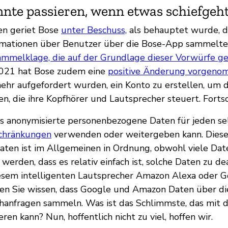
nte passieren, wenn etwas schiefgeh
ren geriet Bose
unter Beschuss,
als behauptet wurde, da
ormationen über Benutzer über die Bose-App sammelt
ammelklage, die auf der Grundlage dieser Vorwürfe g
021 hat Bose zudem eine
positive Änderung vorgeno
ehr aufgefordert wurden, ein Konto zu erstellen, um 
 die ihre Kopfhörer und Lautsprecher steuert. Fortschr
es anonymisierte personenbezogene Daten für jeden s
schränkungen
verwenden oder weitergeben kann. Die
aten ist im Allgemeinen in Ordnung, obwohl viele Dat
werden, dass es relativ einfach ist, solche Daten zu d
esem intelligenten Lautsprecher Amazon Alexa oder G
en Sie wissen, dass Google und Amazon Daten über di
hanfragen sammeln. Was ist das Schlimmste, das mit d
ren kann? Nun, hoffentlich nicht zu viel, hoffen wir.