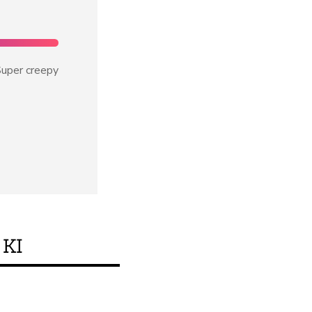
uper creepy
KI
Erfüllt dieses Produ