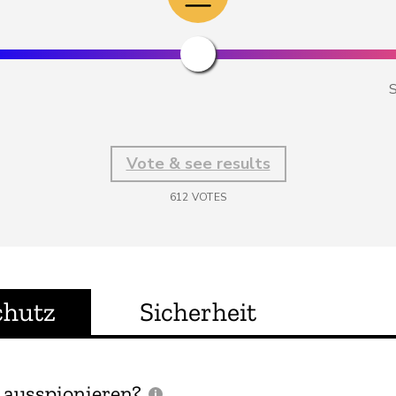
S
Vote & see results
612
VOTES
chutz
Sicherheit
 ausspionieren?