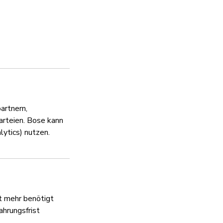
Umgang mit Schwac
Ja
Datenschutzrichtlin
Ja
artnern,
arteien. Bose kann
lytics) nutzen.
ht mehr benötigt
ahrungsfrist