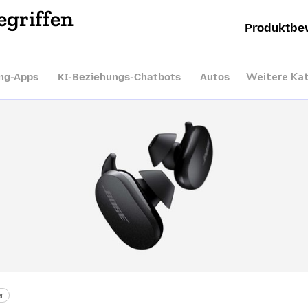
egriffen
Produktbe
Weitere Ka
ng-Apps
KI-Beziehungs-Chatbots
Autos
r