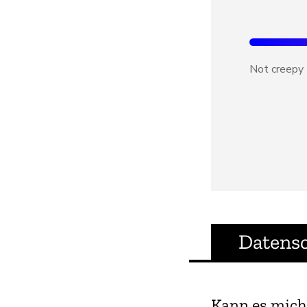
Not creepy
Datens
Kann es mich