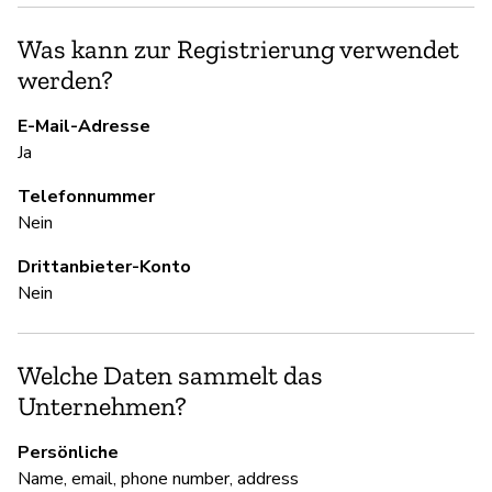
S
Was kann zur Registrierung verwendet
Ni
werden?
S
E-Mail-Adresse
Ja
Ni
Telefonnummer
Nein
U
Drittanbieter-Konto
Nein
Ni
Welche Daten sammelt das
D
Unternehmen?
Ja
Persönliche
Name, email, phone number, address