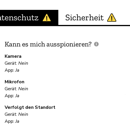
tenschutz
Sicherheit
Kann es mich ausspionieren?
E
M
Kamera
Gerät:
Nein
App:
Ja
Ne
Mikrofon
Gerät:
Nein
V
App:
Ja
Verfolgt den Standort
Ni
Gerät:
Nein
App:
Ja