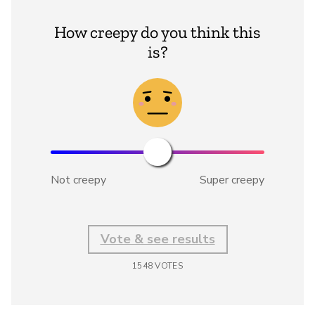
How creepy do you think this
is?
Not creepy
Super creepy
Vote & see results
1548
VOTES