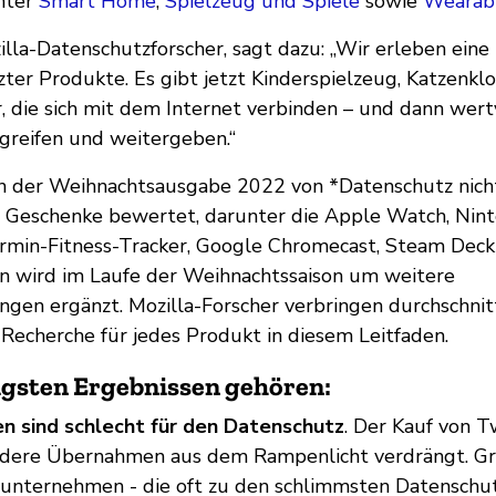
nter
Smart Home
,
Spielzeug und Spiele
sowie
Wearab
lla-Datenschutzforscher, sagt dazu: „Wir erleben eine 
ter Produkte. Es gibt jetzt Kinderspielzeug, Katzenklo
 die sich mit dem Internet verbinden – und dann wert
greifen und weitergeben.“
n der Weihnachtsausgabe 2022 von *Datenschutz nicht
 Geschenke bewertet, darunter die Apple Watch, Nint
rmin-Fitness-Tracker, Google Chromecast, Steam Dec
en wird im Laufe der Weihnachtssaison um weitere
en ergänzt. Mozilla-Forscher verbringen durchschnitt
Recherche für jedes Produkt in diesem Leitfaden.
igsten Ergebnissen gehören:
en sind schlecht für den Datenschutz
. Der Kauf von T
ndere Übernahmen aus dem Rampenlicht verdrängt. G
unternehmen - die oft zu den schlimmsten Datenschu