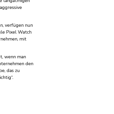
ese langatmigen
 aggressive
en, verfügen nun
le Pixel Watch
rnehmen, mit
nt, wenn man
 Unternehmen den
be, das zu
chtig“.