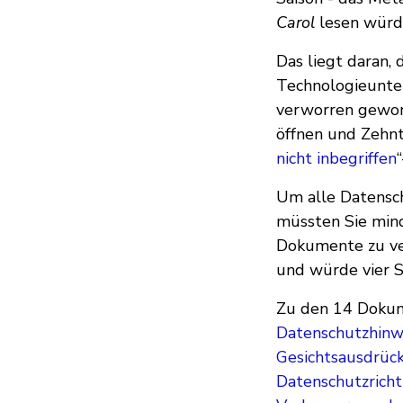
Carol
lesen würd
Das liegt daran,
Technologieunte
verworren gewor
öffnen und Zehnt
nicht inbegriffen
Um alle Datensch
müssten Sie min
Dokumente zu ve
und würde vier S
Zu den 14 Doku
Datenschutzhinwe
Gesichtsausdrüc
Datenschutzrichtl