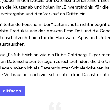
t jedoch in den Details der Datenschutzrichtlinien: Di
 die Nutzer ab und holen ihr „Einverständnis“ für die
-weitergabe und den Verkauf an Dritte ein.
r, leitende Forscherin bei *Datenschutz nicht inbegriff
iebte Produkte wie der Amazon Echo Dot und die Goog
enschutzrichtlinien für die Hardware, Apps und Unte
austauschen.
azu: „Es fühlt sich an wie ein Rube-Goldberg-Experime
n den Datenschutzunterlagen zurechtzufinden, die die
legen. Wenn ich als Datenschützer Schwierigkeiten ha
e Verbraucher noch viel schlechter dran. Das ist nicht ri
 Leitfaden