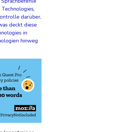
 Sprachbefehle
s Technologies
,
ontrolle darüber,
was deckt diese
nologies in
nologien hinweg