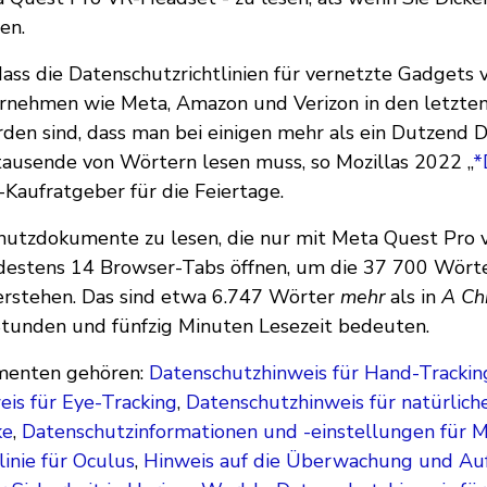
en.
 dass die Datenschutzrichtlinien für vernetzte Gadgets
rnehmen wie Meta, Amazon und Verizon in den letzten
den sind, dass man bei einigen mehr als ein Dutzend
ausende von Wörtern lesen muss, so Mozillas 2022 „
*
“-Kaufratgeber für die Feiertage.
utzdokumente zu lesen, die nur mit Meta Quest Pro 
destens 14 Browser-Tabs öffnen, um die 37 700 Wört
rstehen. Das sind etwa 6.747 Wörter
mehr
als in
A Ch
tunden und fünfzig Minuten Lesezeit bedeuten.
menten gehören:
Datenschutzhinweis für Hand-Trackin
is für Eye-Tracking
,
Datenschutzhinweis für natürlich
ke
,
Datenschutzinformationen und -einstellungen für 
inie für Oculus
,
Hinweis auf die Überwachung und Auf