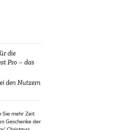
ür die
est Pro – das
bei den Nutzern
 Sie mehr Zeit
ten Geschenke der
ns'
Christmas