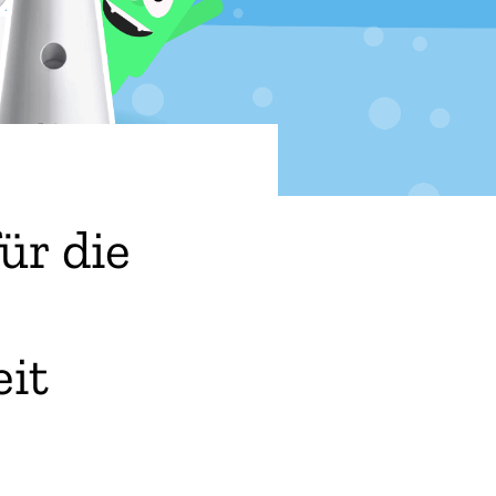
ür die
it