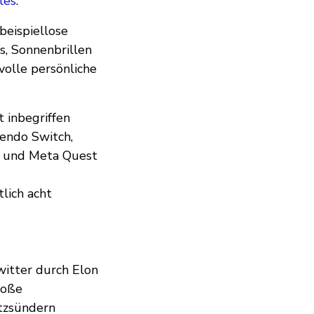
les
.
beispiellose
s, Sonnenbrillen
volle persönliche
 inbegriffen
endo Switch,
k und Meta Quest
lich acht
witter durch Elon
roße
tzsündern