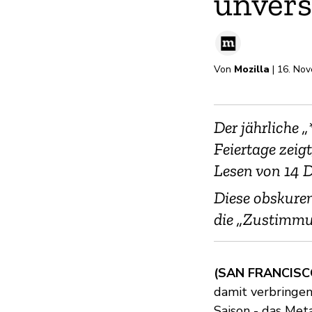
unvers
Von
Mozilla
| 16. No
Der jährliche 
Feiertage zeig
Lesen von 14 
Diese obskuren
die „Zustimmu
(SAN FRANCISCO
damit verbringen
Saison - das Met