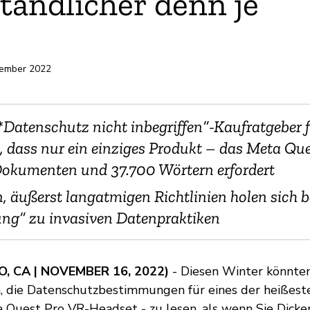
tändlicher denn je
vember 2022
„*Datenschutz nicht inbegriffen“-Kaufratgeber f
t, dass nur ein einziges Produkt – das Meta Qu
Dokumenten und 37.700 Wörtern erfordert
, äußerst langatmigen Richtlinien holen sich 
ng“ zu invasiven Datenpraktiken
, CA | NOVEMBER 16, 2022)
- Diesen Winter könnten
, die Datenschutzbestimmungen für eines der heißes
a Quest Pro VR-Headset - zu lesen, als wenn Sie Dicke