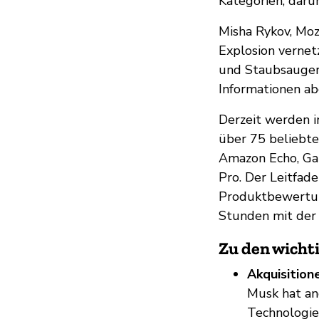
Kategorien, daru
Misha Rykov, Mozi
Explosion vernetz
und Staubsauger,
Informationen ab
Derzeit werden i
über 75 beliebte
Amazon Echo, Ga
Pro. Der Leitfad
Produktbewertung
Stunden mit der 
Zu den wicht
Akquisition
Musk hat a
Technologie