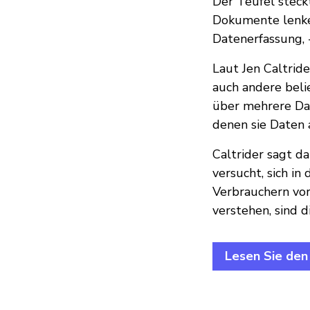
Der Teufel steck
Dokumente lenken
Datenerfassung, 
Laut Jen Caltride
auch andere bel
über mehrere Dat
denen sie Daten 
Caltrider sagt d
versucht, sich i
Verbrauchern vor
verstehen, sind di
Lesen Sie den