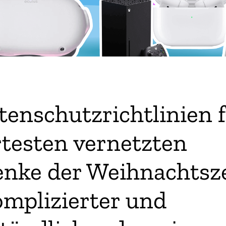
tenschutzrichtlinien f
testen vernetzten
nke der Weihnachtsze
pieren
omplizierter und