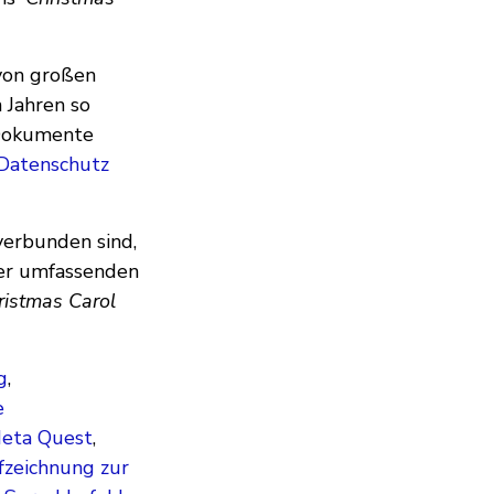
 von großen
 Jahren so
 Dokumente
Datenschutz
verbunden sind,
er umfassenden
ristmas Carol
g
,
e
Meta Quest
,
zeichnung zur