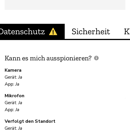
Datenschutz
Sicherheit
K
Kann es mich ausspionieren?
E
M
Kamera
Gerät:
Ja
Ja
App:
Ja
Mikrofon
V
Gerät:
Ja
App:
Ja
Ja
Verfolgt den Standort
Gerät:
Ja