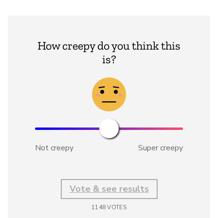
How creepy do you think this
is?
Not creepy
Super creepy
Vote & see results
1148
VOTES