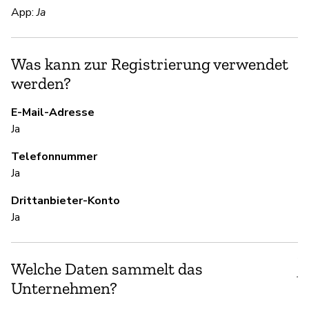
S
App:
Ja
Ja
Was kann zur Registrierung verwendet
Be
werden?
E-Mail-Adresse
S
Ja
Ja
Telefonnummer
Ja
U
Drittanbieter-Konto
Ja
Ja
Ar
Welche Daten sammelt das
je
Unternehmen?
ve