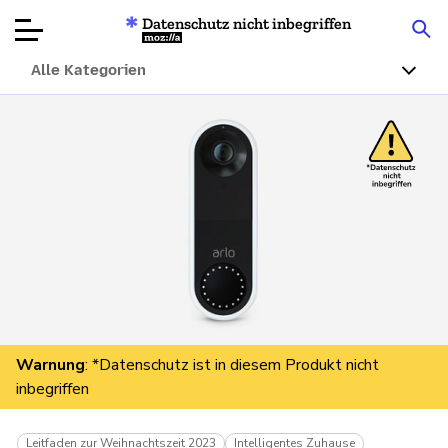
Datenschutz nicht inbegriffen
Mozilla
Alle Kategorien
Produktbewertungen
Artikel
Über
Spenden
Warnung
: *Datenschutz ist in diesem Produkt nicht
inbegriffen
Leitfaden zur Weihnachtszeit 2023
Intelligentes Zuhause