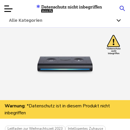
Datenschutz nicht inbegriffen
Mozilla
Alle Kategorien
Produktbewertungen
Artikel
Über
Spenden
Warnung
: *Datenschutz ist in diesem Produkt nicht
inbegriffen
Leitfaden zur Weihnachtszeit 2023
Intelligentes Zuhause