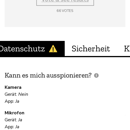
66
VOTES
Datenschutz
Sicherheit
K
Kann es mich ausspionieren?
E
M
Kamera
Gerät:
Nein
Ja
App:
Ja
Mikrofon
V
Gerät:
Ja
App:
Ja
Ja