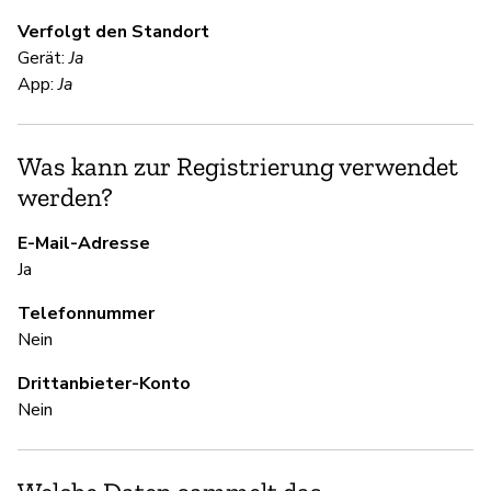
Verfolgt den Standort
Gerät:
Ja
S
App:
Ja
Ja
Was kann zur Registrierung verwendet
Zu
werden?
Am
E-Mail-Adresse
Ja
S
Telefonnummer
Ja
Nein
Drittanbieter-Konto
U
Nein
Ja