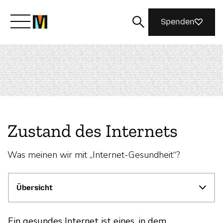
Spenden
Lernen Sie Mozilla kennen
Was wir tun
Zustand des Internets
Machen Sie mit
Was meinen wir mit „Internet-Gesundheit“?
Magazin
Übersicht
Ein gesundes Internet ist eines, in dem