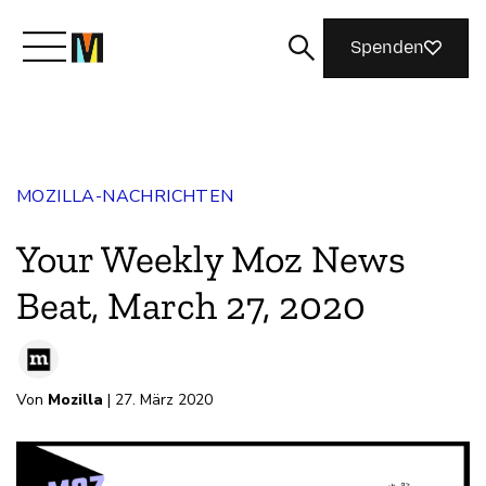
Spenden
Lernen Sie Mozilla kennen
MOZILLA-NACHRICHTEN
Was wir tun
Your Weekly Moz News
Machen Sie mit
Beat, March 27, 2020
Magazin
Von
Mozilla
| 27. März 2020