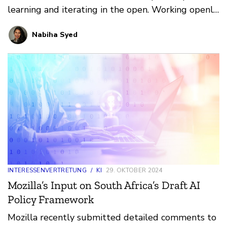
learning and iterating in the open. Working openly
isn’t just for products – it’s a set of principles we
Nabiha Syed
want to bring to everything we do, whether it’s
advocacy or grantmaking or community-building.
INTERESSENVERTRETUNG
/
KI
29. OKTOBER 2024
Mozilla’s Input on South Africa’s Draft AI
Policy Framework
Mozilla recently submitted detailed comments to