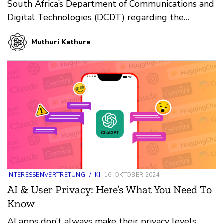
South Africa’s Department of Communications and
Digital Technologies (DCDT) regarding the
proposed National AI Policy Framework.
Muthuri Kathure
INTERESSENVERTRETUNG
/
KI
16. OKTOBER 2024
AI & User Privacy: Here’s What You Need To
Know
AI apps don’t always make their privacy levels