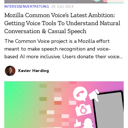
INTERESSENVERTRETUNG
29. JULI 2024
Mozilla Common Voice’s Latest Ambition:
Getting Voice Tools To Understand Natural
Conversation & Casual Speech
The Common Voice project is a Mozilla effort
meant to make speech recognition and voice-
based AI more inclusive. Users donate their voice
by sending in clips that, in turn, helps voice-based
Xavier Harding
apps recognize a wider array of user voices. The
team’s latest foray takes things to the next level
with Spontaneous Speech. Learn more about it
here.