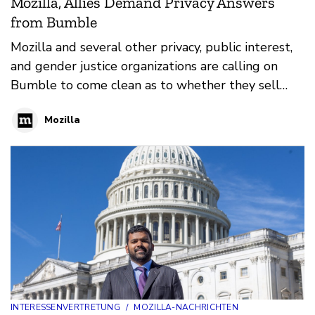
Mozilla, Allies Demand Privacy Answers
from Bumble
Mozilla and several other privacy, public interest,
and gender justice organizations are calling on
Bumble to come clean as to whether they sell
customer data — and to better protect
Mozilla
customers’ privacy.
INTERESSENVERTRETUNG
/
MOZILLA-NACHRICHTEN