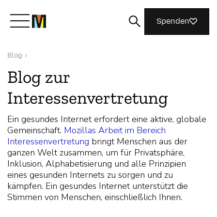
Spenden
Blog
›
Lernen Sie Mozilla kennen
Blog zur
Interessenvertretung
Was wir tun
Ein gesundes Internet erfordert eine aktive, globale
Machen Sie mit
Gemeinschaft.
Mozillas Arbeit im Bereich
Interessenvertretung
bringt Menschen aus der
ganzen Welt zusammen, um für Privatsphäre,
Inklusion, Alphabetisierung und alle Prinzipien
Magazin
eines gesunden Internets zu sorgen und zu
kämpfen. Ein gesundes Internet unterstützt die
Stimmen von Menschen, einschließlich Ihnen.