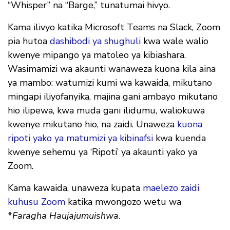
“Whisper” na “Barge,” tunatumai hivyo.
Kama ilivyo katika Microsoft Teams na Slack, Zoom
pia hutoa
dashibodi ya shughuli
kwa wale walio
kwenye mipango ya matoleo ya kibiashara.
Wasimamizi wa akaunti wanaweza kuona kila aina
ya mambo: watumizi kumi wa kawaida, mikutano
mingapi iliyofanyika, majina gani ambayo mikutano
hio ilipewa, kwa muda gani ilidumu, waliokuwa
kwenye mikutano hio, na zaidi. Unaweza
kuona
ripoti yako ya matumizi ya kibinafsi
kwa kuenda
kwenye sehemu ya ‘Ripoti’ ya akaunti yako ya
Zoom.
Kama kawaida, unaweza kupata
maelezo zaidi
kuhusu Zoom
katika mwongozo wetu wa
*
Faragha Haujajumuishwa
.