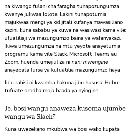
na kiwango fulani cha faragha tunapozungumza
kwenye jukwaa lolote. Lakini tunapotumia
majukwaa mengi ya kidijitali kufanya mawasiliano
kazini, kuna sababu ya kuwa na wasiwasi kama vile:
ufuatiliaji wa mazungumzo baina ya wafanyakazi.
Ikiwa umezungumza na mtu yeyote anayetumia
programu kama vile Slack, Microsoft Teams au
Zoom, huenda umejiuliza ni
nani mwengine
anayepata fursa ya kufuatilia mazungumzo haya
Jibu rahisi ni kwamba hakuna jibu hususa. Hebu
tufuate orodha moja baada ya nyingine.
Je, bosi wangu anaweza kusoma ujumbe
wangu wa Slack?
Kuna uwezekano mkubwa wa bosi wako kupata