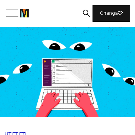
Changa
Meet Mozilla
What We Do
Join Us
Magazine
UTETEZI