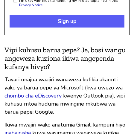
I'm okay with Mozilla handling my info as explained in this
Privacy Notice
Sign up
Vipi kuhusu barua pepe? Je, bosi wangu
angeweza kuziona ikiwa angependa
kufanya hivyo?
Tayari unajua waajiri wanaweza kufikia akaunti
yako ya barua pepe ya Microsoft (kwa uwezo wa
chombo cha eDiscovery
kwenye Outlook pia), vipi
kuhusu mtoa huduma mwingine mkubwa wa
barua pepe: Google.
Ikiwa mwajiri wako anatumia Gmail, kampuni hiyo
inabainisha
kuwa wasimamizi wanaweza kufikia