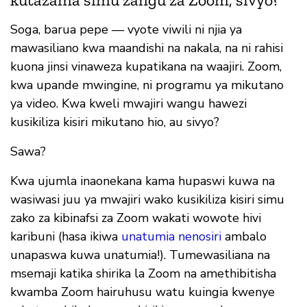
Soga, barua pepe — vyote viwili ni njia ya
mawasiliano kwa maandishi na nakala, na ni rahisi
kuona jinsi vinaweza kupatikana na waajiri. Zoom,
kwa upande mwingine, ni programu ya mikutano
ya video. Kwa kweli mwajiri wangu hawezi
kusikiliza kisiri mikutano hio, au sivyo?
Sawa?
Kwa ujumla inaonekana kama hupaswi kuwa na
wasiwasi juu ya mwajiri wako kusikiliza kisiri simu
zako za kibinafsi za Zoom wakati wowote hivi
karibuni (hasa ikiwa
unatumia nenosiri
ambalo
unapaswa kuwa unatumia!). Tumewasiliana na
msemaji katika shirika la Zoom na amethibitisha
kwamba Zoom hairuhusu watu kuingia kwenye