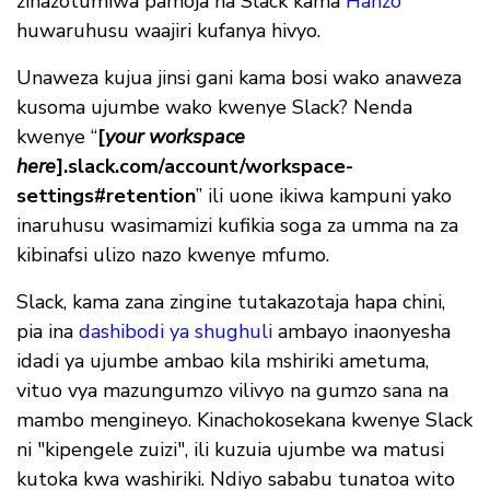
zinazotumiwa pamoja na Slack kama
Hanzo
huwaruhusu waajiri kufanya hivyo.
Unaweza kujua jinsi gani kama bosi wako anaweza
kusoma ujumbe wako kwenye Slack? Nenda
kwenye “
[
your workspace
here
].slack.com/account/workspace-
settings#retention
” ili uone ikiwa kampuni yako
inaruhusu wasimamizi kufikia soga za umma na za
kibinafsi ulizo nazo kwenye mfumo.
Slack, kama zana zingine tutakazotaja hapa chini,
pia ina
dashibodi ya shughuli
ambayo inaonyesha
idadi ya ujumbe ambao kila mshiriki ametuma,
vituo vya mazungumzo vilivyo na gumzo sana na
mambo mengineyo. Kinachokosekana kwenye Slack
ni "kipengele zuizi", ili kuzuia ujumbe wa matusi
kutoka kwa washiriki. Ndiyo sababu tunatoa wito