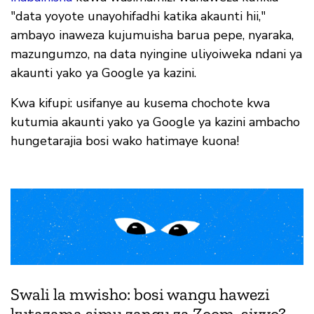
"data yoyote unayohifadhi katika akaunti hii,"
ambayo inaweza kujumuisha barua pepe, nyaraka,
mazungumzo, na data nyingine uliyoiweka ndani ya
akaunti yako ya Google ya kazini.
Kwa kifupi: usifanye au kusema chochote kwa
kutumia akaunti yako ya Google ya kazini ambacho
hungetarajia bosi wako hatimaye kuona!
Swali la mwisho: bosi wangu hawezi
kutazama simu zangu za Zoom, sivyo?