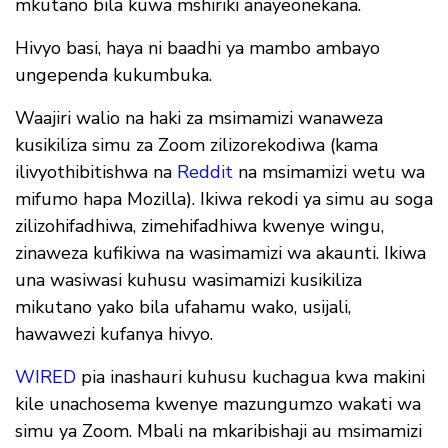
mkutano bila kuwa mshiriki anayeonekana.
Hivyo basi, haya ni baadhi ya mambo ambayo
ungependa kukumbuka.
Waajiri walio na haki za msimamizi wanaweza
kusikiliza simu za Zoom zilizorekodiwa (kama
ilivyothibitishwa na
Reddit
na msimamizi wetu wa
mifumo hapa Mozilla). Ikiwa rekodi ya simu au soga
zilizohifadhiwa, zimehifadhiwa kwenye wingu,
zinaweza kufikiwa na wasimamizi wa akaunti. Ikiwa
una wasiwasi kuhusu wasimamizi kusikiliza
mikutano yako bila ufahamu wako, usijali,
hawawezi kufanya hivyo.
WIRED
pia inashauri kuhusu kuchagua kwa makini
kile unachosema kwenye mazungumzo wakati wa
simu ya Zoom. Mbali na mkaribishaji au msimamizi