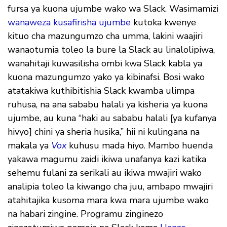
fursa ya kuona ujumbe wako wa Slack. Wasimamizi
wanaweza kusafirisha ujumbe
kutoka kwenye
kituo cha mazungumzo cha umma, lakini waajiri
wanaotumia toleo la bure la Slack au linalolipiwa,
wanahitaji kuwasilisha ombi kwa Slack kabla ya
kuona mazungumzo yako ya kibinafsi. Bosi wako
atatakiwa kuthibitishia Slack kwamba ulimpa
ruhusa, na ana sababu halali ya kisheria ya kuona
ujumbe, au kuna “haki au sababu halali [ya kufanya
hivyo] chini ya sheria husika,” hii ni kulingana na
makala ya
Vox
kuhusu mada hiyo. Mambo huenda
yakawa magumu zaidi ikiwa unafanya kazi katika
sehemu fulani za serikali au ikiwa mwajiri wako
analipia toleo la kiwango cha juu, ambapo mwajiri
atahitajika kusoma mara kwa mara ujumbe wako
na habari zingine. Programu zinginezo