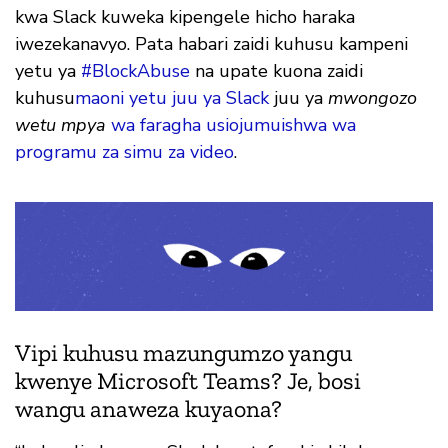
kwa Slack kuweka kipengele hicho haraka
iwezekanavyo. Pata habari zaidi kuhusu kampeni
yetu ya
#BlockAbuse
na upate kuona zaidi
kuhusu
maoni yetu juu ya Slack
juu ya
mwongozo
wetu mpya
wa faragha usiojumuishwa wa
programu za simu za video
.
Vipi kuhusu mazungumzo yangu
kwenye Microsoft Teams? Je, bosi
wangu anaweza kuyaona?