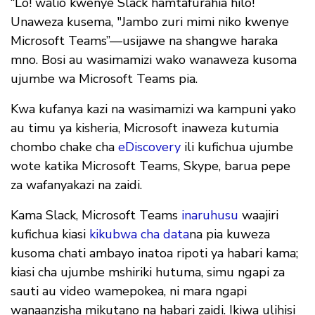
“Lo! walio kwenye Slack hamtafurahia hilo!
Unaweza kusema, "Jambo zuri mimi niko kwenye
Microsoft Teams”—usijawe na shangwe haraka
mno. Bosi au wasimamizi wako wanaweza kusoma
ujumbe wa Microsoft Teams pia.
Kwa kufanya kazi na wasimamizi wa kampuni yako
au timu ya kisheria, Microsoft inaweza kutumia
chombo chake cha
eDiscovery
ili kufichua ujumbe
wote katika Microsoft Teams, Skype, barua pepe
za wafanyakazi na zaidi.
Kama Slack, Microsoft Teams
inaruhusu
waajiri
kufichua kiasi
kikubwa cha data
na pia kuweza
kusoma chati ambayo inatoa ripoti ya habari kama;
kiasi cha ujumbe mshiriki hutuma, simu ngapi za
sauti au video wamepokea, ni mara ngapi
wanaanzisha mikutano na habari zaidi. Ikiwa ulihisi