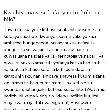
Kwa hiyo naweza kufanya nini kuhusu
hilo?
Tayari unajua yote kuhusu suala hili: usiseme au
kufanya chochote kwenye akaunti yako ya kazi
ambacho hungependa wanaochukua nafasi za
uongozi kazini wajue. Lakini tunakushauri pia
kuwasiliana na idara ya IT (teknolojia ya habari) ya
mwajiri wako (kama tulivyofanya katika hadithi hii!)
na kuuliza kuhusu sera za kuhifadhi data za
kampuni yako, nani ambaye anaweza kutumia zana
zipi akiwa na haki za msimamizi au ueleze tu
kwamba unahangaika kuhusu suala hilo. (Watumie
hadithi hii kama kisingizio, ikiwa unafikiri kuuliza
moja kwa moja itakuwa vigumu!) Bosi wako
huenda anaweza kujua au akose kujua lakini idara