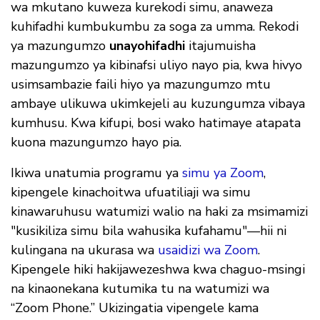
wa mkutano kuweza kurekodi simu, anaweza
kuhifadhi kumbukumbu za soga za umma. Rekodi
ya mazungumzo
unayohifadhi
itajumuisha
mazungumzo ya kibinafsi uliyo nayo pia, kwa hivyo
usimsambazie faili hiyo ya mazungumzo mtu
ambaye ulikuwa ukimkejeli au kuzungumza vibaya
kumhusu. Kwa kifupi, bosi wako hatimaye atapata
kuona mazungumzo hayo pia.
Ikiwa unatumia programu ya
simu ya Zoom
,
kipengele kinachoitwa ufuatiliaji wa simu
kinawaruhusu watumizi walio na haki za msimamizi
"kusikiliza simu bila wahusika kufahamu"—hii ni
kulingana na ukurasa wa
usaidizi wa Zoom
.
Kipengele hiki hakijawezeshwa kwa chaguo-msingi
na kinaonekana kutumika tu na watumizi wa
“Zoom Phone.” Ukizingatia vipengele kama