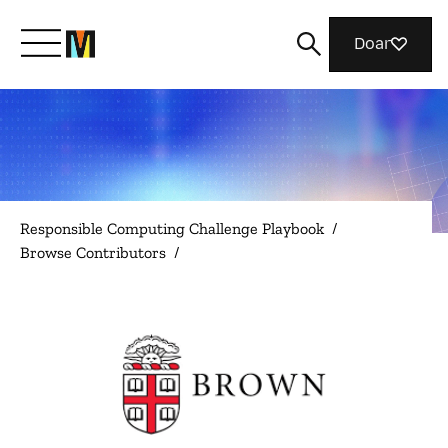
Doar
Conheça a Mozilla
O que fazemos
Responsible Computing Challenge Playbook
/
Browse Contributors
/
Junte-se a nós
Revista