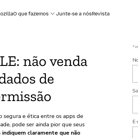
ozilla
O que fazemos
Junte-se a nós
Revista
* i
E: não venda
N
dados de
ermissão
So
segura e ética entre os apps de
E-
dade, pode ser ainda pior que seus
s indiquem claramente que não