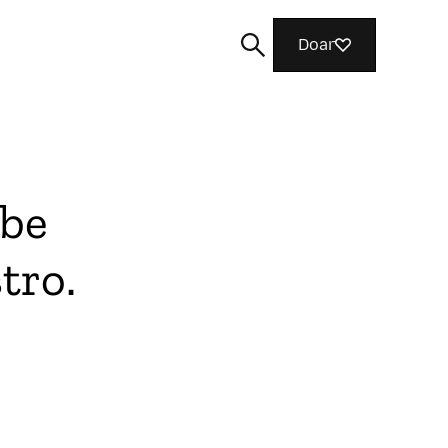
Doar
ube
Buscar
tro.