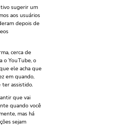
ativo sugerir um
imos aos usuários
deram depois de
deos
rma, cerca de
sa o YouTube, o
 que ele acha que
 vez em quando,
ter assistido.
ntir que vai
ente quando você
mente, mas há
ações sejam