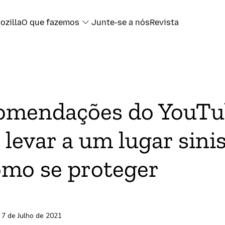
ozilla
O que fazemos
Junte-se a nós
Revista
book
comendações do YouT
ter
levar a um lugar sinis
l
omo se proteger
ransferência
 7 de Julho de 2021