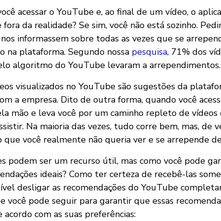
ocê acessar o YouTube e, ao final de um vídeo, o aplic
 fora da realidade? Se sim, você não está sozinho. Ped
nos informassem sobre todas as vezes que se arrepen
deo na plataforma. Segundo nossa
pesquisa
, 71% dos ví
lo algoritmo do YouTube levaram a arrependimentos.
deos visualizados no YouTube são sugestões da platafo
com a empresa. Dito de outra forma, quando você aces
ela mão e leva você por um caminho repleto de vídeos
ssistir. Na maioria das vezes, tudo corre bem, mas, de
 que você realmente não queria ver e se arrepende de 
 podem ser um recurso útil, mas como você pode gara
endações ideais? Como ter certeza de recebê-las som
sível desligar as recomendações do YouTube completa
e você pode seguir para garantir que essas recomend
e acordo com as suas preferências: