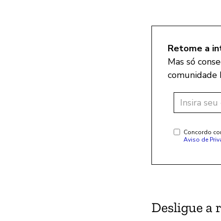
Retome a in
Mas só conseg
comunidade M
Concordo com
Aviso de Pri
Desligue a