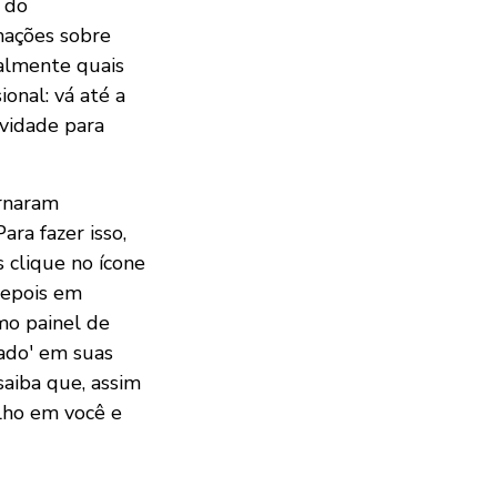
r do
rmações sobre
almente quais
ional: vá até a
vidade para
ornaram
 Para fazer isso,
s clique no ícone
depois em
o painel de
çado' em suas
saiba que, assim
lho em você e