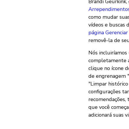
Brandi Geurkink,
Arrependimento
como mudar suas
vídeos e buscas d
página Gerenciar 
removê-la de seu
Nós incluiríamos
completamente a
clique no ícone d
de engrenagem "C
"Limpar históric
configurações ta
recomendações, ti
que você começar
adicionará suas v