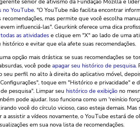
 gerente sênior de ativismo da Fundação Mozilla e líde
s no YouTube
. "O YouTube não facilita encontrar info
 recomendações, mas permite que você escolha manu
evem influenciá-las". Geurkink oferece uma dica profiss
todas as atividades
e clique em "X" ao lado de uma ati
 histórico e evitar que ela afete suas recomendações.
 uma opção mais drástica: se suas recomendações se t
bsurdas, você pode
apagar seu histórico de pesquisa
.
o seu perfil no alto à direita do aplicativo móvel, depoi
onfigurações", toque em "Histórico e privacidade" e 
o de pesquisa". Limpar seu
histórico de exibição
no mesm
mbém pode ajudar. Isso funciona como um 'reinício for
rando você do círculo vicioso, caso esteja demais. Mas 
 a assistir a vídeos novamente, o YouTube estará de o
isualizações em sua nova lista de recomendações.