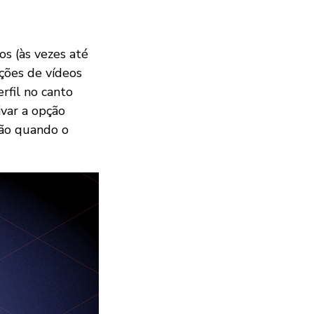
os (às vezes até
ações de vídeos
rfil no canto
ivar a opção
não quando o