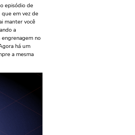
o episódio de
ó que em vez de
vai manter você
vando a
 da engrenagem no
. Agora há um
mpre a mesma