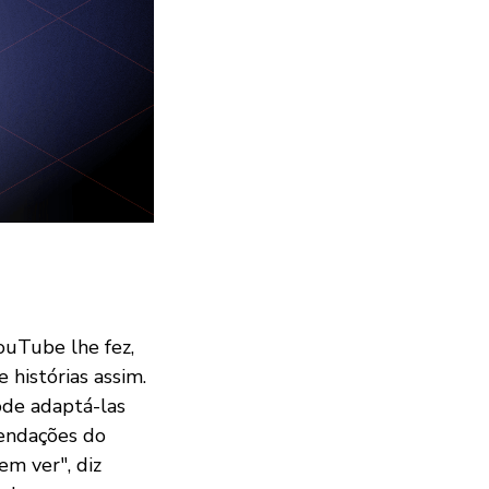
ouTube lhe fez,
 histórias assim.
ode adaptá-las
mendações do
m ver", diz