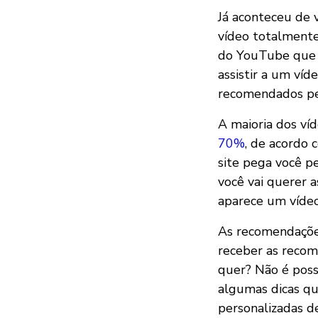
Já aconteceu de v
vídeo totalmente
do YouTube que 
assistir a um ví
recomendados pe
A maioria dos ví
70%
, de acordo 
site pega você p
você vai querer a
aparece um vídeo
As recomendações
receber as recom
quer? Não é pos
algumas dicas qu
personalizadas d