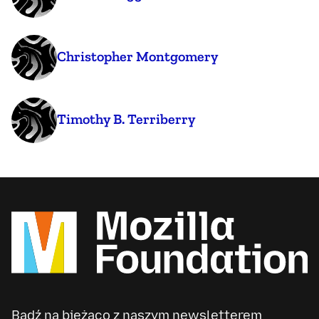
Christopher Montgomery
Timothy B. Terriberry
Bądź na bieżąco z naszym newsletterem