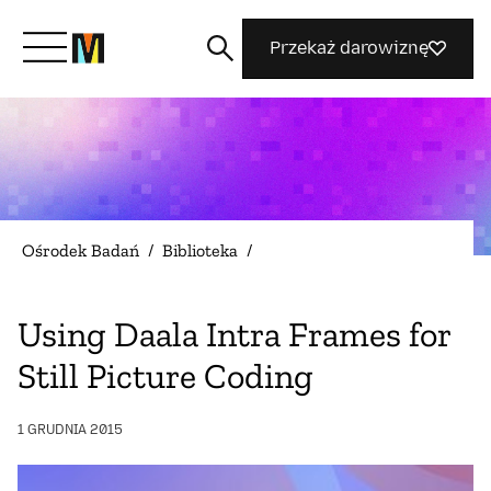
Przekaż darowiznę
Poznaj Mozillę
Co robimy
Ośrodek Badań
/
Biblioteka
/
Dołącz do nas
Using Daala Intra Frames for
Still Picture Coding
Magazyn
1 GRUDNIA 2015