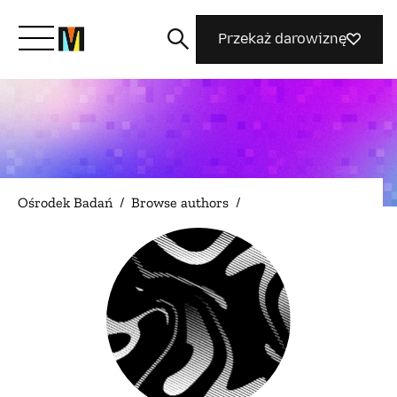
Przekaż darowiznę
Poznaj Mozillę
Co robimy
Ośrodek Badań
/
Browse authors
/
Dołącz do nas
Magazyn