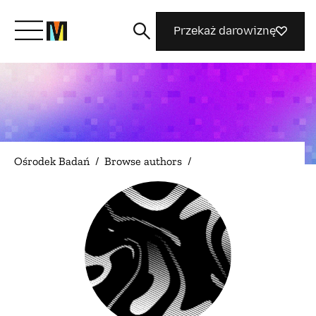
Przekaż darowiznę
Poznaj Mozillę
Co robimy
Ośrodek Badań
/
Browse authors
/
Dołącz do nas
Magazyn