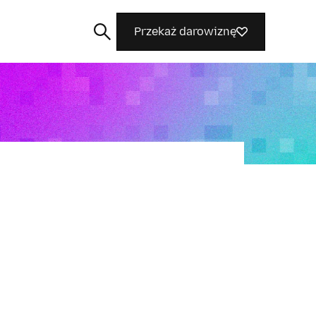
Przekaż darowiznę
Szukaj