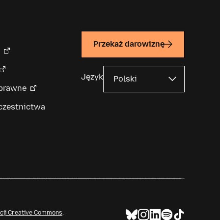
Przekaż darowiznę
Język
 prawne
czestnictwa
ncji Creative Commons
.