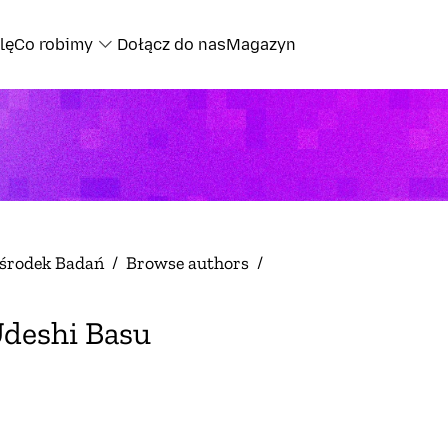
lę
Co robimy
Dołącz do nas
Magazyn
środek Badań
/
Browse authors
/
deshi Basu