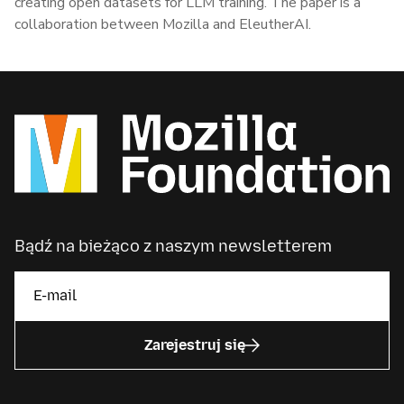
creating open datasets for LLM training. The paper is a
collaboration between Mozilla and EleutherAI.
Bądź na bieżąco z naszym newsletterem
Zarejestruj się