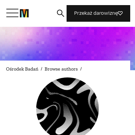
Przekaż darowiznę
Poznaj Mozillę
Co robimy
Ośrodek Badań
/
Browse authors
/
Dołącz do nas
Magazyn