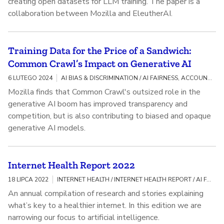
creating open datasets for LLM training. The paper is a
collaboration between Mozilla and EleutherAI.
Training Data for the Price of a Sandwich:
Common Crawl’s Impact on Generative AI
6 LUTEGO 2024
AI BIAS & DISCRIMINATION / AI FAIRNESS, ACCOUNTABILITY, AND TRANSPARENCY
Mozilla finds that Common Crawl's outsized role in the
generative AI boom has improved transparency and
competition, but is also contributing to biased and opaque
generative AI models.
Internet Health Report 2022
18 LIPCA 2022
INTERNET HEALTH / INTERNET HEALTH REPORT / AI FAIRNESS, ACCOUNTABILITY, AND TRANSPARENCY
An annual compilation of research and stories explaining
what’s key to a healthier internet. In this edition we are
narrowing our focus to artificial intelligence.