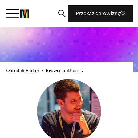
Przekaż darowiznę
Poznaj Mozillę
Co robimy
Ośrodek Badań
/
Browse authors
/
Dołącz do nas
Magazyn