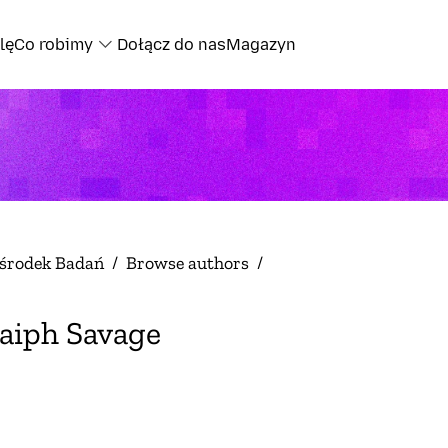
lę
Co robimy
Dołącz do nas
Magazyn
środek Badań
/
Browse authors
/
aiph Savage