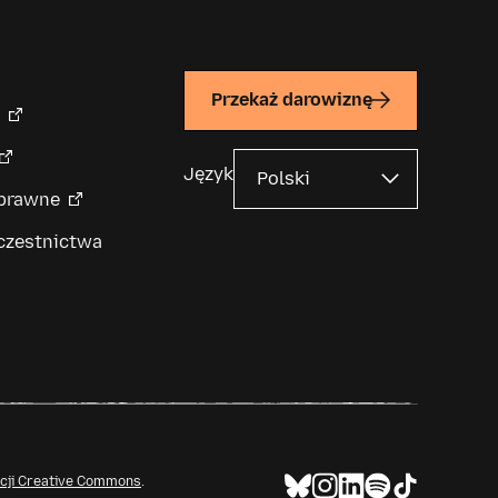
Przekaż darowiznę
Język
 prawne
czestnictwa
ncji Creative Commons
.