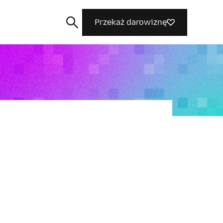
Przekaż darowiznę
Szukaj