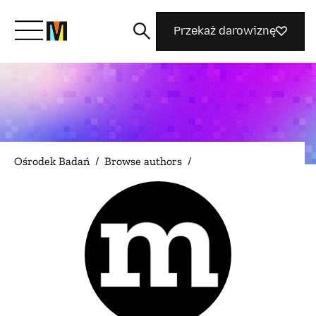
Przekaż darowiznę
Poznaj Mozillę
Co robimy
Ośrodek Badań
/
Browse authors
/
Dołącz do nas
Magazyn