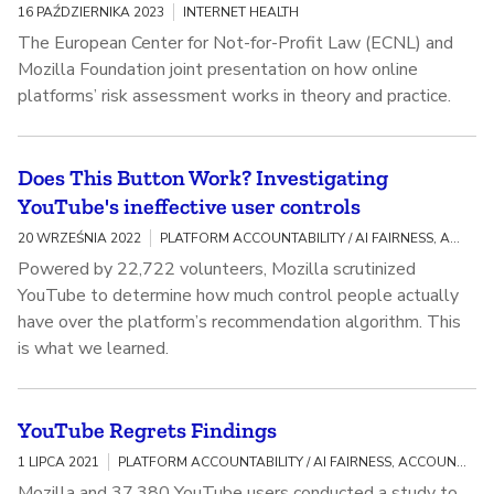
16 PAŹDZIERNIKA 2023
INTERNET HEALTH
The European Center for Not-for-Profit Law (ECNL) and
Mozilla Foundation joint presentation on how online
platforms’ risk assessment works in theory and practice.
Does This Button Work? Investigating
YouTube's ineffective user controls
20 WRZEŚNIA 2022
PLATFORM ACCOUNTABILITY / AI FAIRNESS, ACCOUNTABILITY, AND TRANSPARENCY / TECH POLICY & REGULATION
Powered by 22,722 volunteers, Mozilla scrutinized
YouTube to determine how much control people actually
have over the platform’s recommendation algorithm. This
is what we learned.
YouTube Regrets Findings
1 LIPCA 2021
PLATFORM ACCOUNTABILITY / AI FAIRNESS, ACCOUNTABILITY, AND TRANSPARENCY / TECH POLICY & REGULATION
Mozilla and 37,380 YouTube users conducted a study to