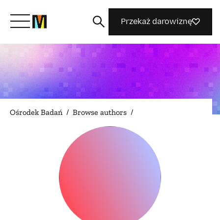
Przekaż darowiznę
Poznaj Mozillę
Co robimy
Ośrodek Badań
/
Browse authors
/
Dołącz do nas
Magazyn