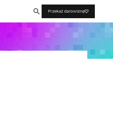
Przekaż darowiznę
Szukaj