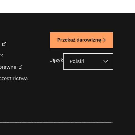
Przekaż darowiznę
Język
 prawne
czestnictwa