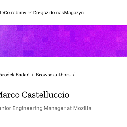
lę
Co robimy
Dołącz do nas
Magazyn
środek Badań
/
Browse authors
/
arco Castelluccio
enior Engineering Manager at Mozilla