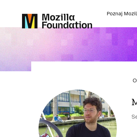
Poznaj Mozil
O
M
S