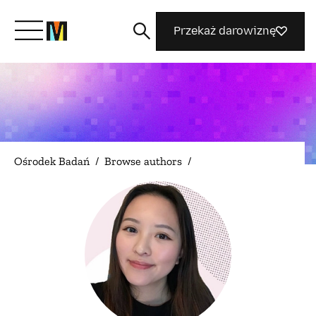
Przekaż darowiznę
Poznaj Mozillę
Co robimy
Ośrodek Badań
/
Browse authors
/
Dołącz do nas
Magazyn