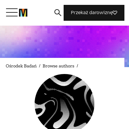
Przekaż darowiznę
Poznaj Mozillę
Co robimy
Ośrodek Badań
/
Browse authors
/
Dołącz do nas
Magazyn