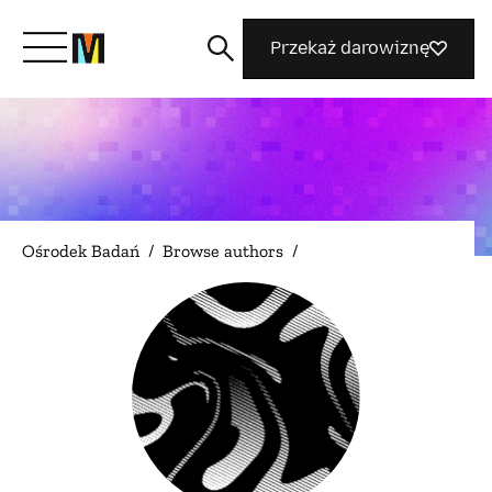
Przekaż darowiznę
Poznaj Mozillę
Co robimy
Ośrodek Badań
/
Browse authors
/
Dołącz do nas
Magazyn