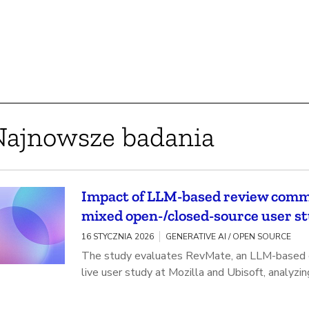
Najnowsze badania
Impact of LLM-based review comme
mixed open-/closed-source user s
16 STYCZNIA 2026
GENERATIVE AI / OPEN SOURCE
The study evaluates RevMate, an LLM-based co
live user study at Mozilla and Ubisoft, analyzi