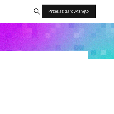
Przekaż darowiznę
Szukaj