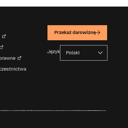
Przekaż darowiznę
Język
 prawne
czestnictwa