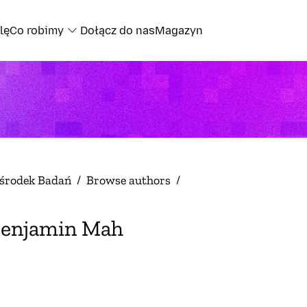
lę
Co robimy
Dołącz do nas
Magazyn
środek Badań
/
Browse authors
/
enjamin Mah