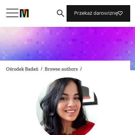
Przekaż darowiznę
Poznaj Mozillę
Co robimy
Ośrodek Badań
/
Browse authors
/
Dołącz do nas
Magazyn