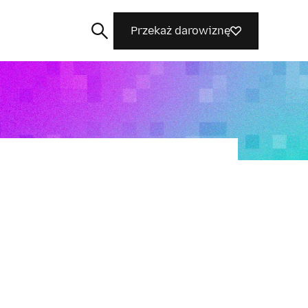
Przekaż darowiznę
Szukaj