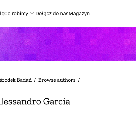
lę
Co robimy
Dołącz do nas
Magazyn
środek Badań
/
Browse authors
/
lessandro Garcia