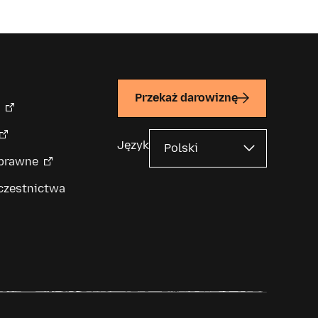
Przekaż darowiznę
Język
 prawne
czestnictwa