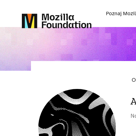
Poznaj Mozil
O
A
N