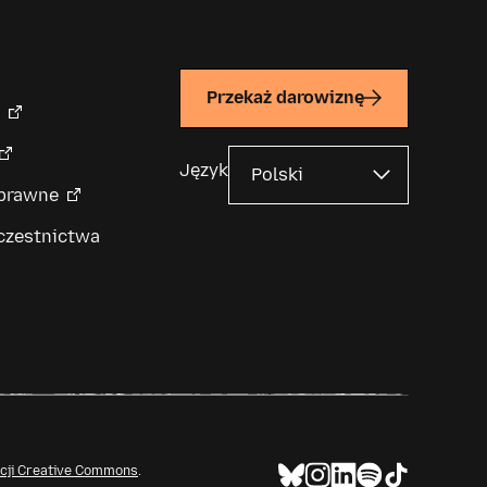
Przekaż darowiznę
Język
 prawne
czestnictwa
ncji Creative Commons
.