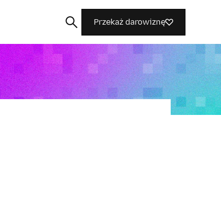
Przekaż darowiznę
Szukaj