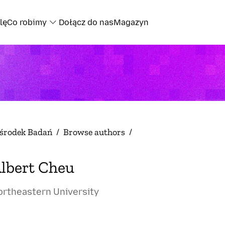
lę
Co robimy
Dołącz do nas
Magazyn
środek Badań
/
Browse authors
/
lbert Cheu
ortheastern University