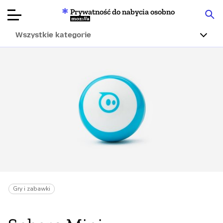
Prywatność do nabycia osobno
Mozilla
Wszystkie kategorie
Recenzje
produktów
Articles
O nas
Przekaż
darowiznę
Gry i zabawki