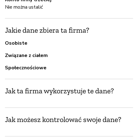
A
Nie można ustalić
T
Jakie dane zbiera ta firma?
Z
Osobiste
z
Związane z ciałem
T
Społecznościowe
Z
Jak ta firma wykorzystuje te dane?
T
Jak możesz kontrolować swoje dane?