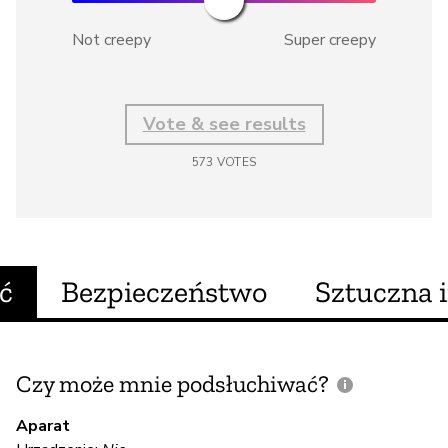
Not creepy
Super creepy
Vote & see results
573
VOTES
ć
Bezpieczeństwo
Sztuczna i
Czy może mnie podsłuchiwać?
C
m
Aparat