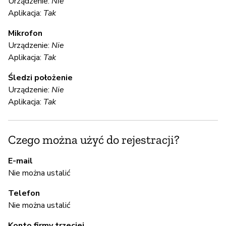
Urządzenie:
Nie
Aplikacja:
Tak
N
Mikrofon
Urządzenie:
Nie
S
Aplikacja:
Tak
Ni
Śledzi położenie
Urządzenie:
Nie
We
Aplikacja:
Tak
en
th
in
Czego można użyć do rejestracji?
E-mail
S
Nie można ustalić
Ni
Telefon
Nie można ustalić
Konto firmy trzeciej