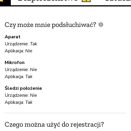
Czy może mnie podsłuchiwać?
C
m
Aparat
Urządzenie:
Tak
Aplikacja:
Nie
Mikrofon
Ni
Urządzenie:
Nie
Aplikacja:
Tak
S
Śledzi położenie
Urządzenie:
Nie
Ni
Aplikacja:
Tak
S
Czego można użyć do rejestracji?