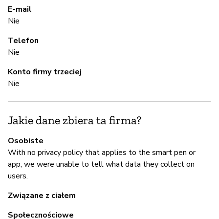
Ni
E-mail
Nie
A
Telefon
Nie
Ni
Konto firmy trzeciej
Nie
Z
z
Jakie dane zbiera ta firma?
Ni
Osobiste
With no privacy policy that applies to the smart pen or
app, we were unable to tell what data they collect on
Z
users.
T
Związane z ciałem
Mo
Społecznościowe
th