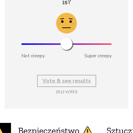
is?
Not creepy
Super creepy
Vote & see results
2512
VOTES
Bezpieczeństwo
Sztucz