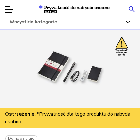
Prywatność do nabycia osobno
Mozilla
Wszystkie kategorie
Recenzje
produktów
Articles
O nas
Przekaż
darowiznę
Ostrzeżenie
: *Prywatność dla tego produktu do nabycia
osobno
Domowe biuro