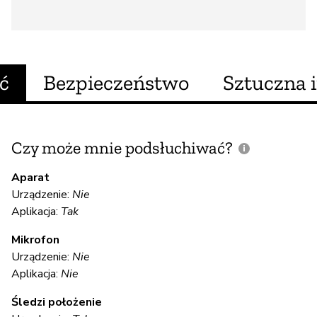
ć
Bezpieczeństwo
Sztuczna i
Czy może mnie podsłuchiwać?
C
m
Aparat
Urządzenie:
Nie
Aplikacja:
Tak
T
Mikrofon
Urządzenie:
Nie
S
Aplikacja:
Nie
T
Śledzi położenie