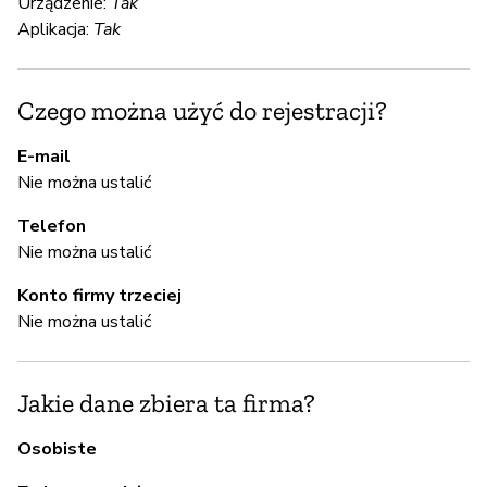
Urządzenie:
Tak
Aplikacja:
Tak
S
T
Czego można użyć do rejestracji?
E-mail
A
Nie można ustalić
Telefon
T
Nie można ustalić
Konto firmy trzeciej
Z
Nie można ustalić
z
T
Jakie dane zbiera ta firma?
Osobiste
Z