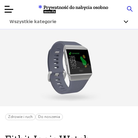
Prywatność do nabycia osobno
Mozilla
Wszystkie kategorie
Recenzje
produktów
Articles
O nas
Przekaż
darowiznę
Zdrowie i ruch
Do noszenia