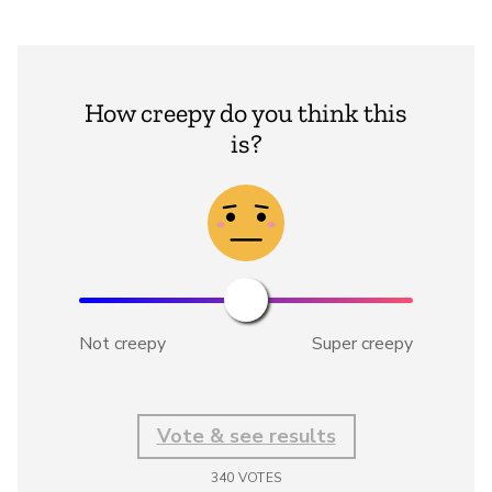
How creepy do you think this
is?
Not creepy
Super creepy
Vote & see results
340
VOTES