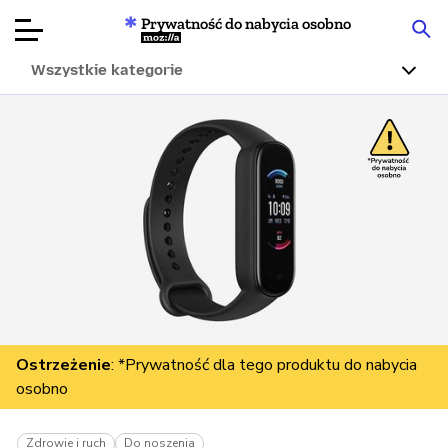
Prywatność do nabycia osobno
Mozilla
Wszystkie kategorie
Recenzje
produktów
Articles
O nas
Przekaż
darowiznę
Ostrzeżenie
: *Prywatność dla tego produktu do nabycia
osobno
Zdrowie i ruch
Do noszenia