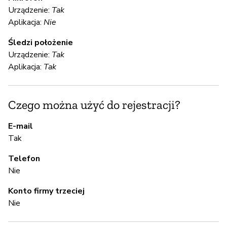
Urządzenie:
Tak
S
Aplikacja:
Nie
T
Śledzi położenie
Urządzenie:
Tak
Aplikacja:
Tak
S
T
Czego można użyć do rejestracji?
E-mail
A
Tak
Telefon
T
Nie
Konto firmy trzeciej
Z
Nie
z