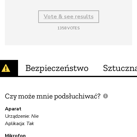
Vote & see results
1358
VOTES
Bezpieczeństwo
Sztuczna
Czy może mnie podsłuchiwać?
C
m
Aparat
Urządzenie:
Nie
Aplikacja:
Tak
T
Mikrofon