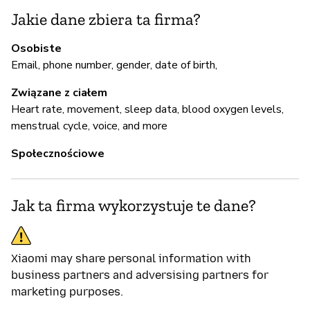
T
Jakie dane zbiera ta firma?
X
Osobiste
an
Email, phone number, gender, date of birth,
re
h
Związane z ciałem
Heart rate, movement, sleep data, blood oxygen levels,
menstrual cycle, voice, and more
Z
Społecznościowe
T
Th
Jak ta firma wykorzystuje te dane?
th
on
Xiaomi may share personal information with
business partners and adversising partners for
marketing purposes.