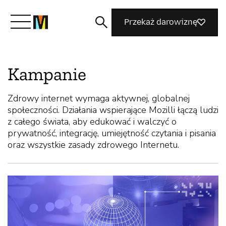
Przekaż darowiznę
Poznaj Mozillę
Kampanie
Co robimy
Zdrowy internet wymaga aktywnej, globalnej
społeczności. Działania wspierające Mozilli łączą ludzi
z całego świata, aby edukować i walczyć o
prywatność, integrację, umiejętność czytania i pisania
Dołącz do nas
oraz wszystkie zasady zdrowego Internetu.
Magazyn