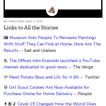
Moz News Beat, April 3, 2020
Links to All the Stories
🖼
Museum Asks People To Recreate Paintings
With Stuff They Can Find at Home, Here Are The
Results
-- Sad and Useless
📃
The Office’s John Krasinski launched a YouTube
channel dedicated to good news
-- The Verge
🥔
Meet Potato Boss and LOL for A Bit
-- Twitter
🍪
Girl Scout Cookies Are Now Available for
Purchase Online for Home Delivery
-- People
👩🏽‍🔬
Covid-19 Changed How the World Does