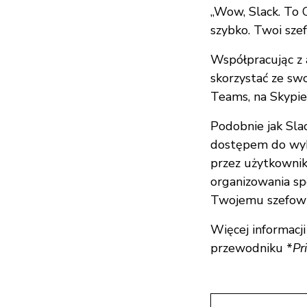
„Wow, Slack. To 
szybko. Twoi sze
Współpracując z 
skorzystać ze sw
Teams, na Skypie
Podobnie jak Sl
dostępem do wykr
przez użytkownika
organizowania spo
Twojemu szefowi 
Więcej informacj
przewodniku *
Pr