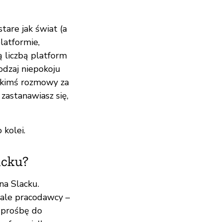
tare jak świat (a
latformie,
 liczbą platform
dzaj niepokoju
z kimś rozmowy za
zastanawiasz się,
 kolei.
acku?
na Slacku.
 ale pracodawcy –
 prośbę do