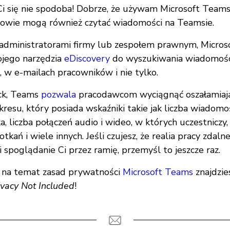
Ci się nie spodoba! Dobrze, że używam Microsoft Teams”
fowie mogą również czytać wiadomości na Teamsie.
administratorami firmy lub zespołem prawnym, Micros
ojego narzędzia
eDiscovery
do wyszukiwania wiadomośc
, w e-mailach pracowników i nie tylko.
ack, Teams
pozwala
pracodawcom wyciągnąć oszałamia
esu, który posiada wskaźniki takie jak liczba wiadomo
, liczba połączeń audio i wideo, w których uczestniczy,
tkań i wiele innych. Jeśli czujesz, że realia pracy zdaln
spoglądanie Ci przez ramię, przemyśl to jeszcze raz.
i na temat zasad prywatności
Microsoft Teams
znajdzie
ivacy Not Included
!