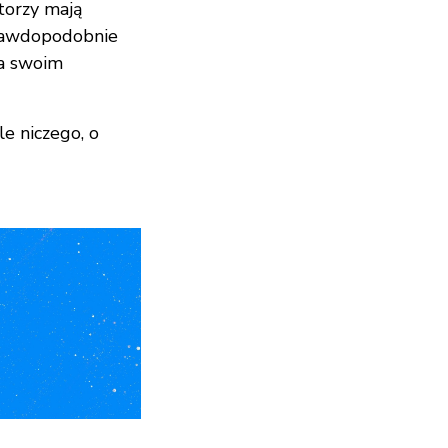
torzy mają
prawdopodobnie
na swoim
e niczego, o