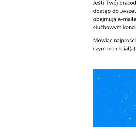
Jeśli Twój praco
dostęp do „wsze
obejmują e-maile
służbowym konci
Mówiąc najprości
czym nie chciał(a