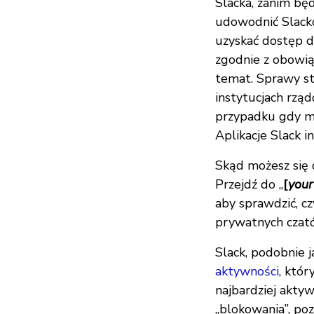
Slacka, zanim bę
udowodnić Slacko
uzyskać dostęp d
zgodnie z obowią
temat. Sprawy sta
instytucjach rzą
przypadku gdy m
Aplikacje Slack in
Skąd możesz się 
Przejdź do „
[
your
aby sprawdzić, c
prywatnych czató
Slack, podobnie 
aktywności
, któr
najbardziej aktyw
„blokowania”, po