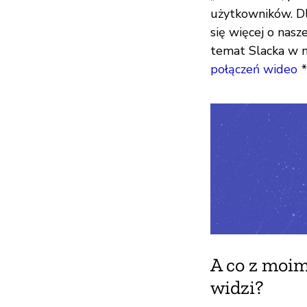
użytkowników. Dl
się więcej o nasz
temat Slacka w 
połączeń wideo
*
A co z moim
widzi?