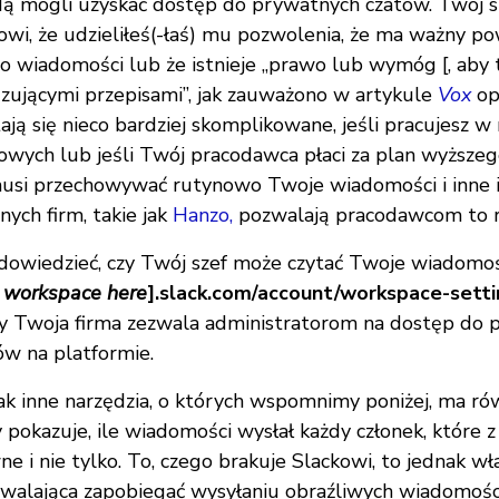
dą mogli uzyskać dostęp do prywatnych czatów. Twój s
wi, że udzieliłeś(-łaś) mu pozwolenia, że ma ważny p
o wiadomości lub że istnieje „prawo lub wymóg [, aby t
zującymi przepisami”, jak zauważono w artykule
Vox
op
ją się nieco bardziej skomplikowane, jeśli pracujesz w
dowych lub jeśli Twój pracodawca płaci za plan wyższe
usi przechowywać rutynowo Twoje wiadomości i inne i
nych firm, takie jak
Hanzo,
pozwalają pracodawcom to r
dowiedzieć, czy Twój szef może czytać Twoje wiadomoś
 workspace here
].slack.com/account/workspace-sett
zy Twoja firma zezwala administratorom na dostęp do p
w na platformie.
jak inne narzędzia, o których wspomnimy poniżej, ma r
y pokazuje, ile wiadomości wysłał każdy członek, które 
ne i nie tylko. To, czego brakuje Slackowi, to jednak wł
zwalająca zapobiegać wysyłaniu obraźliwych wiadomośc