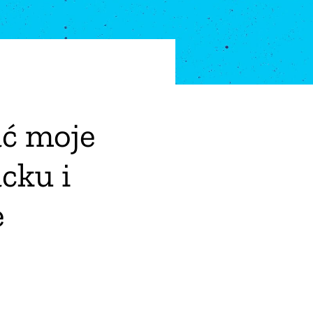
ać moje
cku i
e