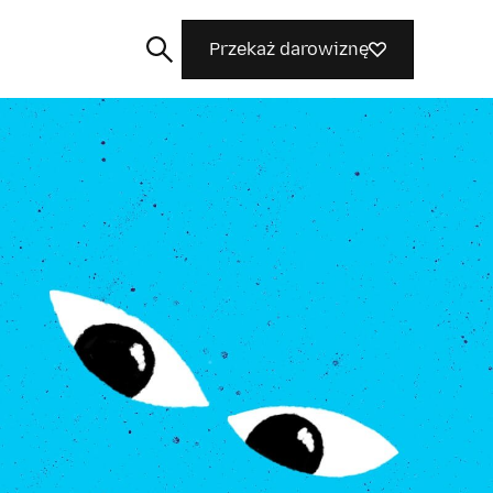
Przekaż darowiznę
Szukaj