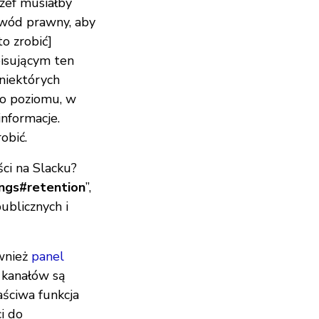
zef musiałby
owód prawny, aby
o zrobić]
isującym ten
 niektórych
go poziomu, w
nformacje.
obić.
ci na Slacku?
ings#retention
”,
ublicznych i
ównież
panel
z kanałów są
aściwa funkcja
i do