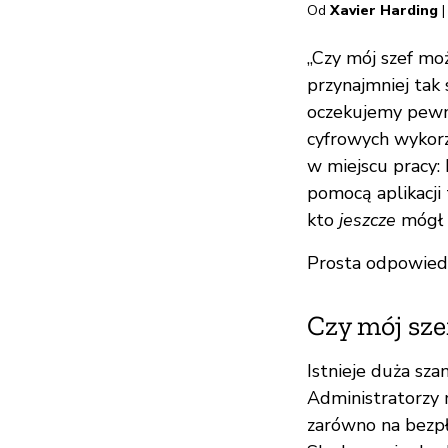
Od
Xavier Harding
|
„Czy mój szef moż
przynajmniej tak 
oczekujemy pewne
cyfrowych wykor
w miejscu pracy: 
pomocą aplikacji 
kto
jeszcze
mógł 
Prosta odpowiedź 
Czy mój sze
Istnieje duża sz
Administratorz
zarówno na bezpł