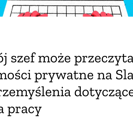
oku
j szef może przeczyt
ze
ości prywatne na Sla
rzemyślenia dotycząc
a pracy