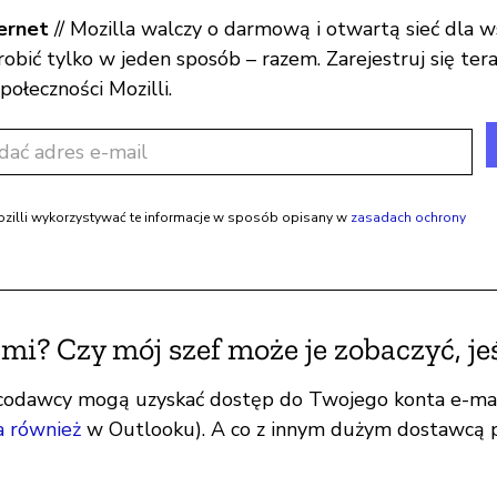
ernet
// Mozilla walczy o darmową i otwartą sieć dla w
bić tylko w jeden sposób – razem. Zarejestruj się tera
połeczności Mozilli.
illi wykorzystywać te informacje w sposób opisany w
zasadach ochrony
ami? Czy mój szef może je zobaczyć, je
acodawcy mogą uzyskać dostęp do Twojego konta e-mai
a również
w Outlooku). A co z innym dużym dostawcą p