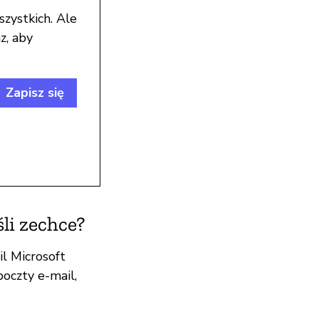
szystkich. Ale
z, aby
Zapisz się
śli zechce?
l Microsoft
oczty e-mail,