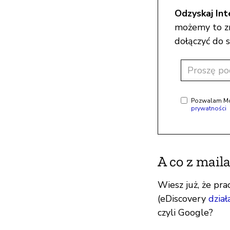
Odzyskaj Int
możemy to zro
dołączyć do s
Pozwalam Moz
prywatności
A co z mail
Wiesz już, że pr
(eDiscovery
dział
czyli Google?