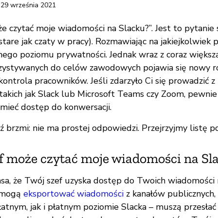
 29 września 2021
e czytać moje wiadomości na Slacku?”. Jest to pytanie s
stare jak czaty w pracy). Rozmawiając na jakiejkolwiek p
go poziomu prywatności. Jednak wraz z coraz większą
zystywanych do celów zawodowych pojawia się nowy ro
kontrola pracowników. Jeśli zdarzyło Ci się prowadzić 
takich jak Slack lub Microsoft Teams czy Zoom, pewnie 
mieć dostęp do konwersacji.
brzmi: nie ma prostej odpowiedzi. Przejrzyjmy listę po
f może czytać moje wiadomości na Sl
ansa, że Twój szef uzyska dostęp do Twoich wiadomości 
y mogą
eksportować wiadomości
z kanałów publicznych,
atnym, jak i płatnym poziomie Slacka – muszą przesłać