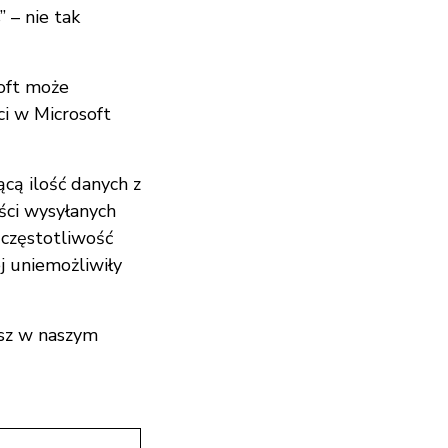
 – nie tak
oft może
i w Microsoft
jącą
ilość danych z
ści wysyłanych
 częstotliwość
ej uniemożliwiły
sz w naszym