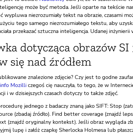
teligencję może być metoda. Jeśli oparte na tekście na
ć wypluwa niezrozumiały tekst na obrazie, czasami mo
użyciu tego samego niezrozumiałego tekstu, aby uzys
ciała przekazać sztuczna inteligencja. Udanej inżynierii 
ka dotycząca obrazów SI
w się nad źródłem
blikowane znalezione zdjęcie? Czy jest to godne zaufan
nfo Mozilli
czegoś cię nauczyła, to tego, że w Internecie
ji i w dzisiejszych czasach dotyczy to także zdjęć.
ocedurę jednego z badaczy znaną jako SIFT: Stop (zatr
ource (zbadaj źródło). Find better coverage (znajdź leps
ext (znajdź oryginalny kontekst). Jeśli obraz wygląda zb
jmij lupę i załóż czapkę Sherlocka Holmesa lub płaszcz 