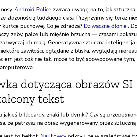
 nosy.
Android Police
zwraca uwagę na to, jak sztuczna 
ze złożonością ludzkiego ciała. Przyjrzyjmy się teraz n
w kurtce puchowej. Co je zdradza?
Dziwaczne dłonie
. D
 oczy, zęby, palce lub mięśnie brzucha — czasami pokaz
ie zazwyczaj ich mają. Generatywna sztuczna inteligencj
niektóre zawiłości, oglądane z bliska, wyglądają niereali
jęciem jest coś nie tak, może to być spowodowane tym, 
omputerowo.
ka dotycząca obrazów SI
ałcony tekst
u jakieś billboardy, znaki lub dymki? Czy są przepełnio
nsa, że patrzysz na obraz wygenerowany przez sztuczną 
 jest to bełkot.
Naukowcy
odkryli, że w szaleństwie t