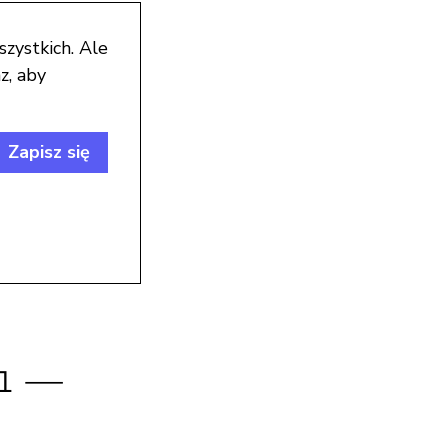
szystkich. Ale
z, aby
Zapisz się
 1 —