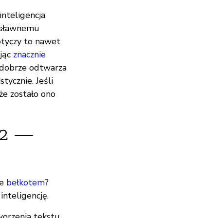
inteligencja
iesławnemu
otyczy to nawet
ując
znacznie
a dobrze odtwarza
stycznie. Jeśli
że zostało ono
 2 —
ne
bełkotem
?
inteligencję.
worzenia tekstu