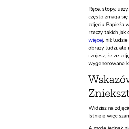
Ręce, stopy, uszy,
często zmaga się 
zdjęciu Papieża 
rzeczy takich jak
więcej
, niż ludz
obrazy ludzi, ale 
czujesz, że ze zd
wygenerowane k
Wskazów
Zniekszt
Widzisz na zdjęci
Istnieje więc sza
A może jednak nie