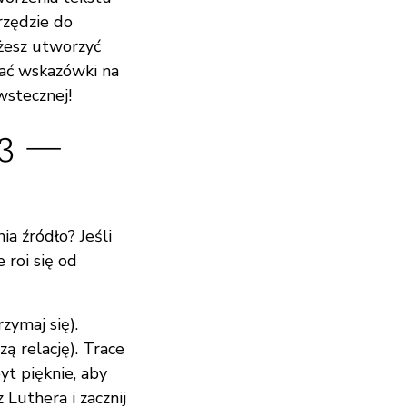
rzędzie do
żesz utworzyć
kać wskazówki na
wstecznej!
 3 —
ia źródło? Jeśli
 roi się od
zymaj się).
zą relację). Trace
yt pięknie, aby
Luthera i zacznij