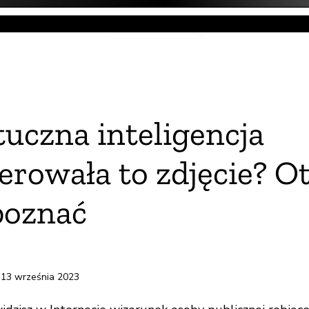
oku
tuczna inteligencja
ze
rowała to zdjęcie? Ot
poznać
 13 września 2023