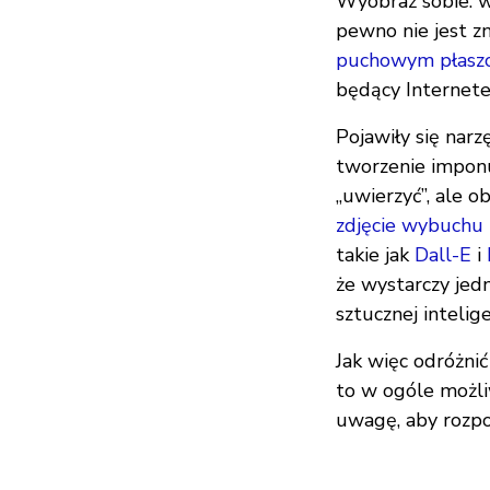
Wyobraź sobie: wi
pewno nie jest z
puchowym płasz
będący Internete
Pojawiły się narz
tworzenie imponuj
„uwierzyć”, ale o
zdjęcie wybuchu 
takie jak
Dall-E
i
że wystarczy jed
sztucznej intelige
Jak więc odróżni
to w ogóle możliw
uwagę, aby rozpo