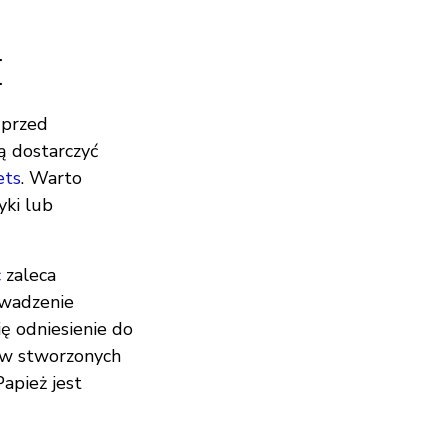
I
 przed
ą dostarczyć
ets
. Warto
yki lub
c
zaleca
owadzenie
ię odniesienie do
zów stworzonych
Papież jest