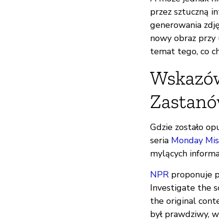
przez sztuczną in
generowania zdję
nowy obraz przy 
temat tego, co ch
Wskazów
Zastanó
Gdzie zostało opu
seria
Monday Misi
mylących informac
NPR
proponuje pr
Investigate the s
the original cont
był prawdziwy, wy