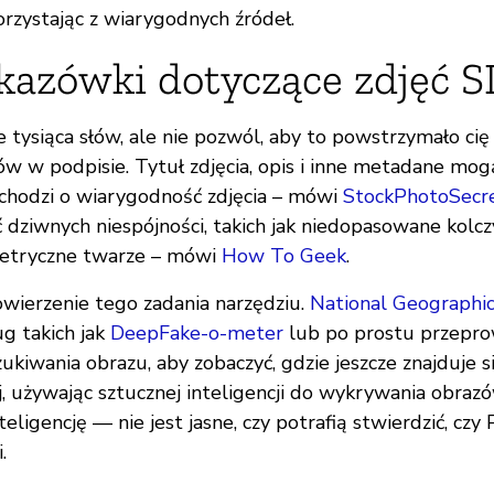
orzystając z wiarygodnych źródeł.
kazówki dotyczące zdjęć S
e tysiąca słów, ale nie pozwól, aby to powstrzymało cię
ów w podpisie. Tytuł zdjęcia, opis i inne metadane mog
 chodzi o wiarygodność zdjęcia – mówi
StockPhotoSecr
 dziwnych niespójności, takich jak niedopasowane kolcz
etryczne twarze – mówi
How To Geek
.
owierzenie tego zadania narzędziu.
National Geographi
ug takich jak
DeepFake-o-meter
lub po prostu przepr
kiwania obrazu, aby zobaczyć, gdzie jeszcze znajduje s
j, używając sztucznej inteligencji do wykrywania obra
eligencję — nie jest jasne, czy potrafią stwierdzić, czy 
.