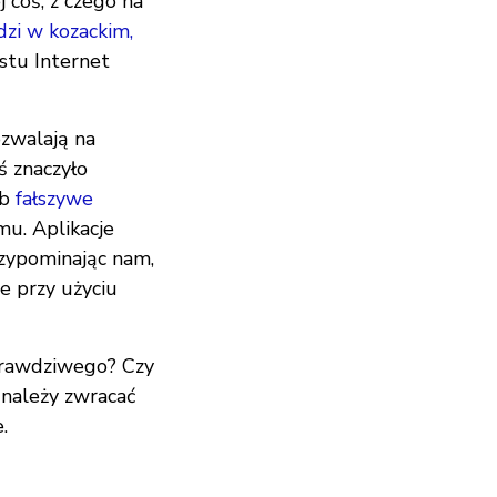
 coś, z czego na
zi w kozackim,
ostu Internet
ozwalają na
ś znaczyło
ub
fałszywe
u. Aplikacje
zypominając nam,
e przy użyciu
 prawdziwego? Czy
 należy zwracać
.