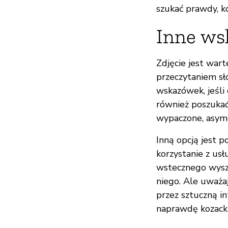
szukać prawdy, k
Inne ws
Zdjęcie jest wart
przeczytaniem sł
wskazówek, jeśli
również poszukać
wypaczone, asym
Inną opcją jest p
korzystanie z usł
wstecznego wyszu
niego. Ale uważa
przez sztuczną int
naprawdę kozacki