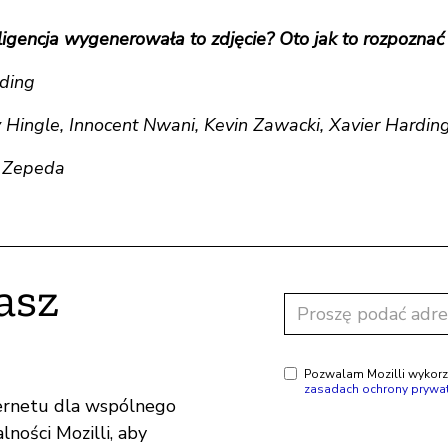
ligencja wygenerowała to zdjęcie? Oto jak to rozpoznać
rding
 Hingle, Innocent Nwani, Kevin Zawacki, Xavier Hardin
n Zepeda
asz
Pozwalam Mozilli wykorz
zasadach ochrony prywa
ternetu dla wspólnego
lności Mozilli, aby