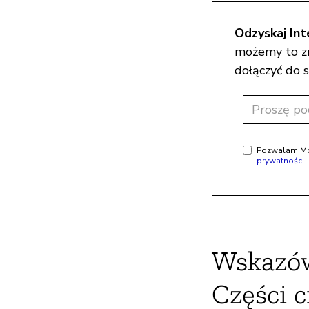
Odzyskaj Int
możemy to zro
dołączyć do s
Pozwalam Moz
prywatności
Wskazów
Części c