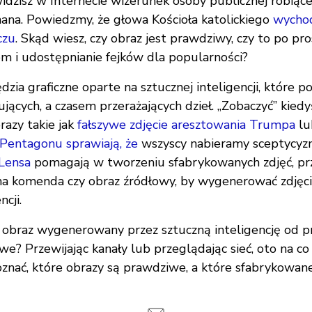
dzisz w Internecie wizerunek osoby publicznej robiącej
nana. Powiedzmy, że głowa Kościoła katolickiego
wychod
czu
. Skąd wiesz, czy obraz jest prawdziwy, czy to po pr
m i udostępnianie fejków dla popularności?
ędzia graficzne oparte na sztucznej inteligencji, które p
ących, a czasem przerażających dzieł. „Zobaczyć” kiedy
brazy takie jak
fałszywe zdjęcie aresztowania Trumpa
l
Pentagonu sprawiają, że
wszyscy nabieramy sceptycyzm
Lensa
pomagają w tworzeniu sfabrykowanych zdjęć, pr
na komenda czy obraz źródłowy, by wygenerować zdjęci
ncji.
ć obraz wygenerowany przez sztuczną inteligencję od
e? Przewijając kanały lub przeglądając sieć, oto na co
znać, które obrazy są prawdziwe, a które sfabrykowane