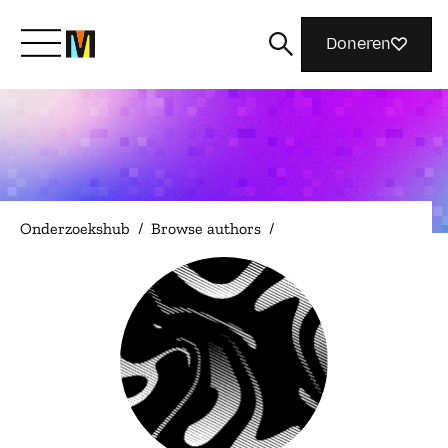
Doneren
Maak kennis met Mozilla
Wat we doen
Onderzoekshub
/
Browse authors
/
Meedoen
Magazine