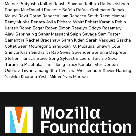
Molnar Pratyusha Kalluri Raashi Saxena Radhika Radhakrishnan
Raegan MacDonald Raesetje Sefala Rafael Grohmann Ramak
Molavi Ravit Dotan Rebecca Lam Rebecca Smith Reem Hamoui
Remy Muhire Renata Avila Richard Whitt Robert Karanja Robin
Karash Robyn Edgar Robyn Simon Roselyn Odoyo Rosemary
Ajayi Sabrina Ng Sahar Massachi Saiph Savage Sam Foster
Samantha Rachel Bradshaw Sarah Kiden Sarah Vasquez Sascha
Collet Sean McGregor Shandukani O. Mulaudzi Shawn Cole
Shmyla Khan Siddharth Rao Sives Govender Stefania Delprete
Steffen Hänsch Steve Song Sylvestre Ledru Tarcízio Silva
Tarunima Prabhakar Tim Hönig Tracy Kariuki Tyler Denton
Udbhav Tiwari Umang Bhatt Veszna Wessenauer Xavier Harding
Yashika Khurana Yeshi Milner Yves Moreau