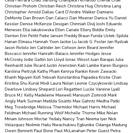
Celia Herrara Chad Sansing Champika Fernando Chenai Chair
Christian Prohom Christian Reich Christina Hug Christina Lang
Christopher Arnold Dallas Card D'Andre Walker Damiano
DeMonte Dan Brown Dan Calacci Dan Misener Danica Yu Daniel
Kessler Denise McKenzie Desigan Chinniah Divij Joshi Eduardo
Meneses Ella Jakubowska Ellen Canale Ellery Biddle Emily
Denton Erin Pettit Fieke Jansen Freddy Braun Funda Ustek-Spilda
Hanan Elmasu Hannah Yoon Jackie Lu Jacob G. Foster Jan Rydzak
Jason Rotolo Jen Caltrider Jen Cohoon Jenn Beard Jennifer
Boscacci Jennifer Hanrath-Balaco Jennifer Hodges Jesse
McCrosky Jodie Gatlin Jon Lloyd Jonas Woost Juan Barajas Julia
Reinhardt Julie Ricard Justin Arenstein Kaili Lambe Karen Burgess
Karolina Pietrzyk Kathy Pham Kenrya Rankin Kevin Zawacki
Khanh Nguyen Kofi Yeboah Konstantina Papadea Kristie Chan
Kristina Shu Kunal Modi Laura Nolan Leonie Czycykowski Lindsay
Dearlove Lindsey Shepard Lori Regattieri Lucile Vareine Lyall
Bruce M.J. Kelly Madeleine Maxwell Manoush Zomrodi Mark
Angly Mark Surman Matilda Sisättö Max Gahntz Medha Patki
Meg Trowbridge Melissa Thermidor Michael Harris Michael
Feldman Michael Running Wolf Michelle Thorne Mike Nolan
Miriam Johnson Moctar Yedaly Nancy Tran Neema Iyer Nick
Velazquez Noémie Hailu Nwachukwu Egbunike Odanga Madung
Owen Bennett Paul Bone Paul McLanahan Peter Guest Petra