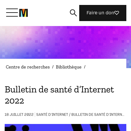
Faire un don
Découvrir Mozilla
Nos initiatives
Centre de recherches
/
Bibliothèque
/
Rejoignez-nous
Bulletin de santé d’Internet
2022
Magazine
18 JUILLET 2022
SANTÉ D’INTERNET / BULLETIN DE SANTÉ D’INTERNET / ÉQUITÉ, RESPONSABILITÉ ET TRANSPARENCE DE L’IA