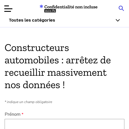
Confidentialité non incluse
Mozilla
Toutes les catégories
Tests de
produits
Constructeurs
Articles
automobiles : arrêtez de
À propos
recueillir massivement
Faire un don
nos données !
* indique un champ obligatoire
Prénom